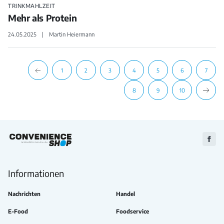
TRINKMAHLZEIT
Mehr als Protein
24.05.2025
Martin Heiermann
1
2
3
4
5
6
7
8
9
10
Zu
Faceb
Informationen
Nachrichten
Handel
E-Food
Foodservice