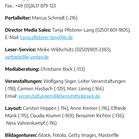
Fax.: +49 (0)2631 879-123
Portalleiter:
Marcus Schmidt (-216)
Director Media Sales:
Tanja Pfisterer-Lang (02501 801-1805),
E-Mail:
tanja.pfisterer-lang@lv.de
Leser-Service:
Meike Wildschütz (02501/801-3383),
vertrieb@lp-verlag.de
Mediaberatung:
Christiane Bock (-133)
Veranstaltungen:
Wolfgang Seger, Leiter Veranstaltungen
(-118), Carmen Hasbach (-129), Marc Linnig (-166)
Email:
veranstaltungen@lebensmittelpraxis.de
Layout:
Carsten Hoppen (-114), Anne Kremer (-116), Elfriede
Münk (-115), Claudia Krumm (-169), Benjamin Richter (-136),
Nina Vahrenkampf (-116)
Bildagenturen:
iStock, Fotolia, Getty Images, Masterfile