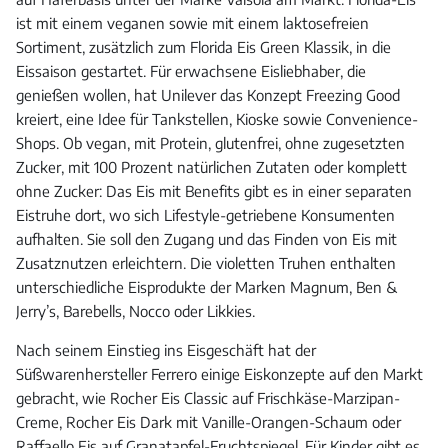
ist mit einem veganen sowie mit einem laktosefreien
Sortiment, zusätzlich zum Florida Eis Green Klassik, in die
Eissaison gestartet. Für erwachsene Eisliebhaber, die
genießen wollen, hat Unilever das Konzept Freezing Good
kreiert, eine Idee für Tankstellen, Kioske sowie Convenience-
Shops. Ob vegan, mit Protein, glutenfrei, ohne zugesetzten
Zucker, mit 100 Prozent natürlichen Zutaten oder komplett
ohne Zucker: Das Eis mit Benefits gibt es in einer separaten
Eistruhe dort, wo sich Lifestyle-getriebene Konsumenten
aufhalten. Sie soll den Zugang und das Finden von Eis mit
Zusatznutzen erleichtern. Die violetten Truhen enthalten
unterschiedliche Eisprodukte der Marken Magnum, Ben &
Jerry’s, Barebells, Nocco oder Likkies.
Nach seinem Einstieg ins Eisgeschäft hat der
Süßwarenhersteller Ferrero einige Eiskonzepte auf den Markt
gebracht, wie Rocher Eis Classic auf Frischkäse-Marzipan-
Creme, Rocher Eis Dark mit Vanille-Orangen-Schaum oder
Raffaello Eis auf Granatapfel-Fruchtspiegel. Für Kinder gibt es