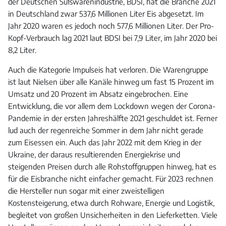
der Deutschen Süßwarenindustrie, BDSI, hat die Branche 2021
in Deutschland zwar 537,6 Millionen Liter Eis abgesetzt. Im
Jahr 2020 waren es jedoch noch 577,6 Millionen Liter. Der Pro-
Kopf-Verbrauch lag 2021 laut BDSI bei 7,9 Liter, im Jahr 2020 bei
8,2 Liter.
Auch die Kategorie Impulseis hat verloren. Die Warengruppe
ist laut Nielsen über alle Kanäle hinweg um fast 15 Prozent im
Umsatz und 20 Prozent im Absatz eingebrochen. Eine
Entwicklung, die vor allem dem Lockdown wegen der Corona-
Pandemie in der ersten Jahreshälfte 2021 geschuldet ist. Ferner
lud auch der regenreiche Sommer in dem Jahr nicht gerade
zum Eisessen ein. Auch das Jahr 2022 mit dem Krieg in der
Ukraine, der daraus resultierenden Energiekrise und
steigenden Preisen durch alle Rohstoffgruppen hinweg, hat es
für die Eisbranche nicht einfacher gemacht. Für 2023 rechnen
die Hersteller nun sogar mit einer zweistelligen
Kostensteigerung, etwa durch Rohware, Energie und Logistik,
begleitet von großen Unsicherheiten in den Lieferketten. Viele