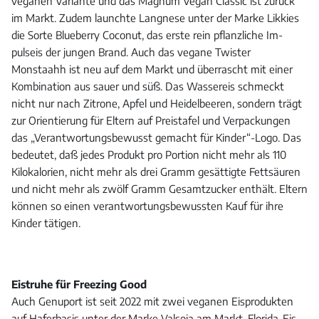
veganen Variante und das Magnum Vegan Classic ist zurück
im Markt. Zudem launchte Langnese unter der Marke Likkies
die Sorte Blueberry Coconut, das erste rein pflanzliche Im-
pulseis der jungen Brand. Auch das vegane Twister
Monstaahh ist neu auf dem Markt und überrascht mit einer
Kombination aus sauer und süß. Das Wassereis schmeckt
nicht nur nach Zitrone, Apfel und Heidelbeeren, sondern trägt
zur Orientierung für Eltern auf Preistafel und Verpackungen
das „Verantwortungsbewusst gemacht für Kinder“-Logo. Das
bedeutet, daß jedes Produkt pro Portion nicht mehr als 110
Kilokalorien, nicht mehr als drei Gramm gesättigte Fettsäuren
und nicht mehr als zwölf Gramm Gesamtzucker enthält. Eltern
können so einen verantwortungsbewussten Kauf für ihre
Kinder tätigen.
Eistruhe für Freezing Good
Auch Genuport ist seit 2022 mit zwei veganen Eisprodukten
auf Haferbasis unter der Marke Valsoia am Markt. Florida-Eis