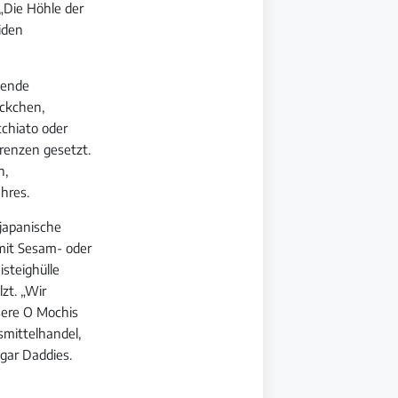
„Die Höhle der
iden
mende
ückchen,
chiato oder
Grenzen gesetzt.
n,
hres.
japanische
 mit Sesam- oder
isteighülle
zt. „Wir
nsere O Mochis
smittelhandel,
ugar Daddies.