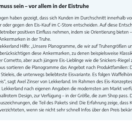
uss sein – vor allem in der Eistruhe
gen haben gezeigt, dass sich Kunden im Durchschnitt innerhalb vo
r oder gegen den Eis-Kauf im C-Store entscheiden. Auf diese Entsc
etreiber positiven Einfluss nehmen, indem sie Orientierung bieten 
 Ankermarken in der Truhe.
Lekkerland Hilfe: „Unsere Planogramme, die wir auf Truhengrößen u
berücksichtigen diese Ankermarken, zu denen beispielsweise Klassi
Cornetto, aber auch jüngere Eis-Lieblinge wie die Snickers-Riegel 
aus sortieren die Planogramme das Angebot nach Produktfamilien:
Stieleis, die unterwegs beliebteste Eisvariante. Es folgen Waffelh
is“, sagt Axel Zinser von Lekkerland. Im Rahmen des Eis-Konzeptes 
llt Lekkerland nach eigenen Angaben die modernsten am Markt verf
nallrotem Design, zur Verfügung – in der Größe, die zum Shop pass. D
sauszeichnungen, die Teil des Pakets sind: Die Erfahrung zeige, dass
verzichteten, wenn sie nicht sehr schnell Infos über den Preis bek