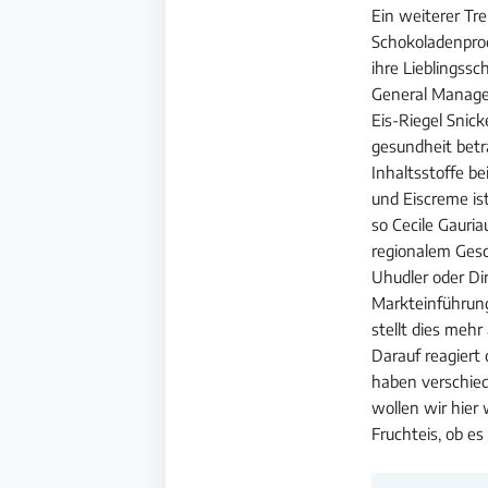
Ein weiterer Tr
Schokoladenpro
ihre Lieblingssc
General Manager
Eis-Riegel Snic
gesundheit betr
Inhaltsstoffe b
und Eiscreme is
so Cecile Gauria
regionalem Gesch
Uhudler oder Di
Markteinführung
stellt dies mehr
Darauf reagiert
haben verschied
wollen wir hier 
Fruchteis, ob e