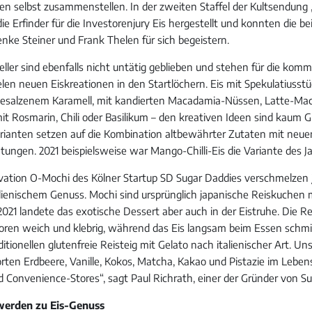
ten selbst zusammenstellen. In der zweiten Staffel der Kultsendung 
e Erfinder für die Investorenjury Eis hergestellt und konnten die be
enke Steiner und Frank Thelen für sich begeistern.
eller sind ebenfalls nicht untätig geblieben und stehen für die kom
elen neuen Eiskreationen in den Startlöchern. Eis mit Spekulatiusst
gesalzenem Karamell, mit kandierten Macadamia-Nüssen, Latte-Mac
it Rosmarin, Chili oder Basilikum – den kreativen Ideen sind kaum 
rianten setzen auf die Kombination altbewährter Zutaten mit neue
ungen. 2021 beispielsweise war Mango-Chilli-Eis die Variante des Ja
ovation O-Mochi des Kölner Startup SD Sugar Daddies verschmelzen 
talienischem Genuss. Mochi sind ursprünglich japanische Reiskuchen
021 landete das exotische Dessert aber auch in der Eistruhe. Die Re
froren weich und klebrig, während das Eis langsam beim Essen schmil
ditionellen glutenfreie Reisteig mit Gelato nach italienischer Art. U
orten Erdbeere, Vanille, Kokos, Matcha, Kakao und Pistazie im Leben
d Convenience-Stores“, sagt Paul Richrath, einer der Gründer von S
erden zu Eis-Genuss