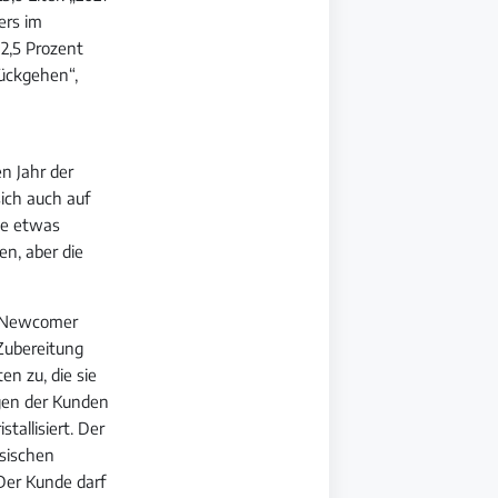
ers im
2,5 Prozent
rückgehen“,
n Jahr der
sich auch auf
se etwas
n, aber die
is-Newcomer
-Zubereitung
en zu, die sie
ugen der Kunden
tallisiert. Der
ssischen
Der Kunde darf