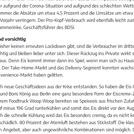
r aufgrund der Corona-Situation und aufgrund des schlechten Wett
mmer die Absätze um etwa 4,5 Prozent und die Umsätze um etwa 
orjahr verringern. Der Pro-Kopf-Verbrauch wird ebenfalls leicht zu
ammerinke, Geschäftsführer des BDSI.
nd vorsichtig
sher keinen erneuten Lockdown gibt, sind die Verbraucher im dritte
tig und bleiben lieber unter sich. Dieser Rückzug ins Private wirkt 
aus. Denn Eis kommt immer dann ins Spiel, wenn man sich zu Hau
 Der Take-Home-Markt und das Delivery-Segment konnten wachse
venience-Markt haben gelitten.
ch neue Geschäftsideen aus der Krise entstanden. So haben die E
h und Boris König aus Berlin eine ganz besondere Form der Eiscreme
ihrem Foodtruck Woop Woop bereiten sie Speiseeis aus frischen Zutat
auf minus 196 Grad runterkühlen und somit das Eis direkt vor den A
h die schnelle Kühlung wird das Eis besonders cremig, da es nicht kris
nschädlich. 80 Prozent der Atemluft bestehen aus Stickstoff. Die kla
im Angebot, aber auch ungewöhnliche Kombinationen sind möglich. 