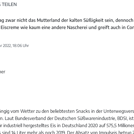
 TEILEN
g zwar nicht das Mutterland der kalten Süßigkeit sein, dennoch 
 Eiscreme wie kaum eine andere Nascherei und greift auch in Co
r 2022, 18:06 Uhr
ängig vom Wetter zu den beliebtesten Snacks in der Unterwegsver
en. Laut Bundesverband der Deutschen Süßwarenindustrie, BDSI, ist
industriell hergestelltes Eis in Deutschland 2020 auf 575,5 Millione
ind 14 Liter mehr als noch 2019. Der Absatz von Impulseis betrug 25