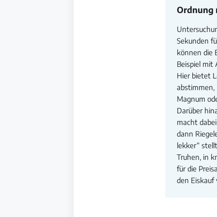
Ordnung m
Untersuchun
Sekunden fü
können die B
Beispiel mit
Hier bietet 
abstimmen, 
Magnum oder 
Darüber hin
macht dabei 
dann Riegele
lekker“ ste
Truhen, in k
für die Prei
den Eiskauf 