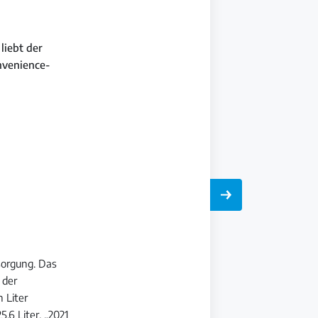
liebt der
nvenience-
sorgung. Das
 der
n Liter
,6 Liter. „2021