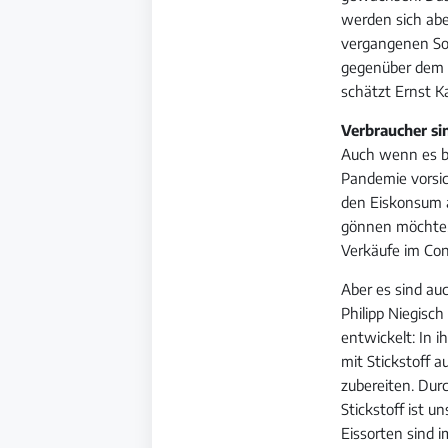
werden sich abe
vergangenen So
gegenüber dem V
schätzt Ernst K
Verbraucher si
Auch wenn es bi
Pandemie vorsich
den Eiskonsum 
gönnen möchte.
Verkäufe im Con
Aber es sind au
Philipp Niegisc
entwickelt: In 
mit Stickstoff 
zubereiten. Durc
Stickstoff ist u
Eissorten sind 