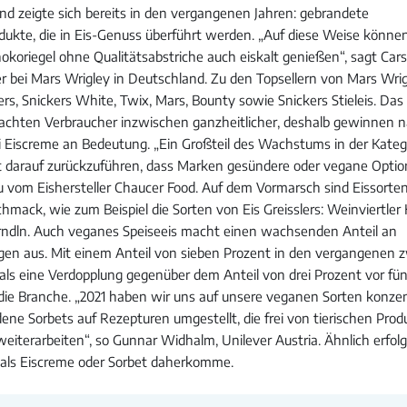
end zeigte sich bereits in den vergangenen Jahren: gebrandete
dukte, die in Eis-Genuss überführt werden. „Auf diese Weise kön
hokoriegel ohne Qualitätsabstriche auch eiskalt genießen“, sagt Car
 bei Mars Wrigley in Deutschland. Zu den Topsellern von Mars Wrig
kers, Snickers White, Twix, Mars, Bounty sowie Snickers Stieleis. D
achten Verbraucher inzwischen ganzheitlicher, deshalb gewinnen n
ei Eiscreme an Bedeutung. „Ein Großteil des Wachstums in der Kateg
t darauf zurückzuführen, dass Marken gesündere oder vegane Opti
u vom Eishersteller Chaucer Food. Auf dem Vormarsch sind Eissorten 
mack, wie zum Beispiel die Sorten von Eis Greisslers: Weinviertler K
rndln. Auch veganes Speiseeis macht einen wachsenden Anteil an
en aus. Mit einem Anteil von sieben Prozent in den vergangenen 
 als eine Verdopplung gegenüber dem Anteil von drei Prozent vor fün
 die Branche. „2021 haben wir uns auf unsere veganen Sorten konzen
ene Sorbets auf Rezepturen umgestellt, die frei von tierischen Prod
weiterarbeiten“, so Gunnar Widhalm, Unilever Austria. Ähnlich erfolg
s als Eiscreme oder Sorbet daherkomme.