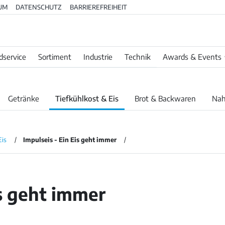
UM
DATENSCHUTZ
BARRIEREFREIHEIT
dservice
Sortiment
Industrie
Technik
Awards & Events
Getränke
Tiefkühlkost & Eis
Brot & Backwaren
Nah
Eis
Impulseis - Ein Eis geht immer
s geht immer