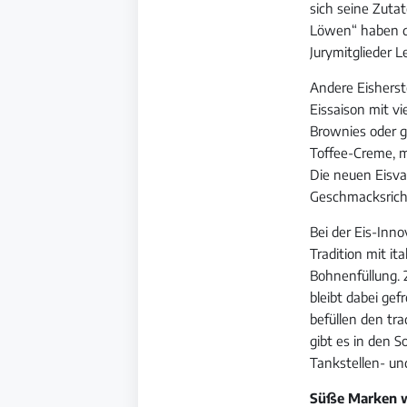
sich seine Zuta
Löwen“ haben di
Jurymitglieder L
Andere Eisherst
Eissaison mit vi
Brownies oder 
Toffee-Creme, m
Die neuen Eisva
Geschmacksricht
Bei der Eis-Inn
Tradition mit i
Bohnenfüllung. 2
bleibt dabei ge
befüllen den tra
gibt es in den S
Tankstellen- un
Süße Marken w