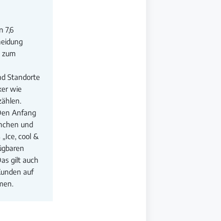
n 7,6
heidung
– zum
nd Standorte
ker wie
zählen.
 Den Anfang
örnchen und
„Ice, cool &
ügbaren
as gilt auch
 Kunden auf
ämen.