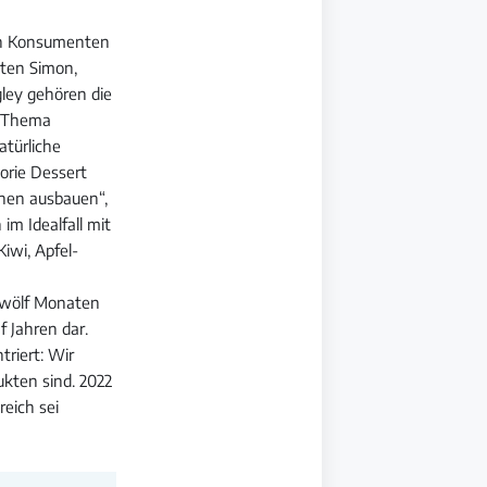
nen Konsumenten
sten Simon,
ley gehören die
as Thema
atürliche
orie Dessert
onen ausbauen“,
im Idealfall mit
iwi, Apfel-
zwölf Monaten
f Jahren dar.
triert: Wir
ukten sind. 2022
reich sei