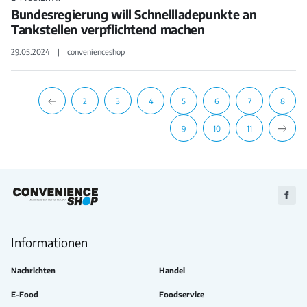
Bundesregierung will Schnellladepunkte an
Tankstellen verpflichtend machen
29.05.2024
convenienceshop
2
3
4
5
6
7
8
9
10
11
Zu
Faceb
Informationen
Nachrichten
Handel
E-Food
Foodservice