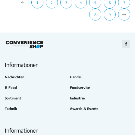
1
2
3
4
5
6
7
8
9
Zu
Faceb
Informationen
Nachrichten
Handel
E-Food
Foodservice
Sortiment
Industrie
Technik
Awards & Events
Informationen