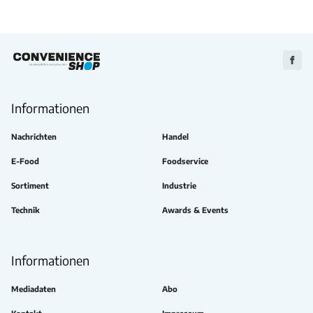
Zu
Faceb
Informationen
Nachrichten
Handel
E-Food
Foodservice
Sortiment
Industrie
Technik
Awards & Events
Informationen
Mediadaten
Abo
Kontakt
Impressum