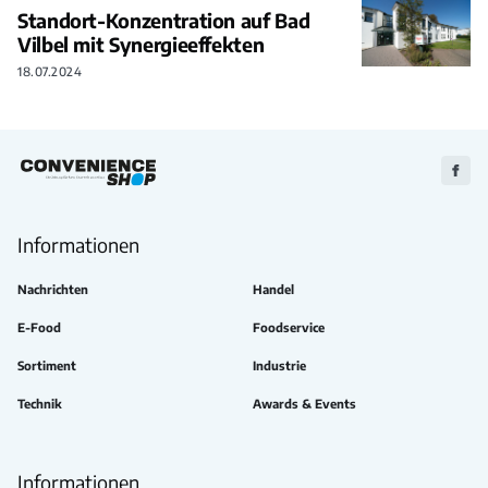
Standort-Konzentration auf Bad
Vilbel mit Synergieeffekten
18.07.2024
Zu
Faceb
Informationen
Nachrichten
Handel
E-Food
Foodservice
Sortiment
Industrie
Technik
Awards & Events
Informationen