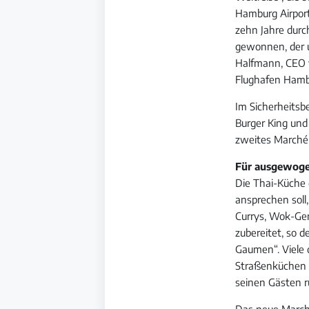
Hamburg Airpor
zehn Jahre durc
gewonnen, der u
Halfmann, CEO v
Flughafen Hambu
Im Sicherheitsb
Burger King und
zweites Marché e
Für ausgewoge
Die Thai-Küche 
ansprechen soll
Currys, Wok-Ger
zubereitet, so d
Gaumen“. Viele 
Straßenküchen a
seinen Gästen r
Das neue Marché