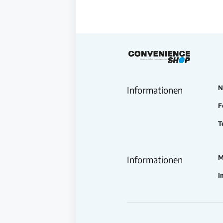
N
Informationen
F
T
M
Informationen
I