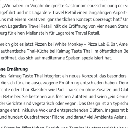
t „Wir haben im Vorjahr die größte Gastronomieausschreibung der
hgeführt und mit Lagardère Travel Retail einen langjährigen Airport
ns mit einem kreativen, ganzheitlichen Konzept überzeugt hat.“ U
on Lagardère Travel Retail, hält die Eröffnung von vier neuen Sta
rg für einen Meilenstein für Lagardère Travel Retail.
ereich gibt es jetzt Pizzen bei White Monkey – Pizza Lab & Bar, Ame
 authentische Thai-Küche bei Kaimug Taste Thai. Im öffentlichen Be
röffnet, das sich auf mediterrane Speisen spezialisiert hat.
ne Ernährung
des Kaimug Taste Thai integriert ein neues Konzept, das besonders
, die sich für eine ausgewogene Ernährung entschieden haben. Den
ichte oder Thai-Klassiker wie Pad-Thai seien ohne Zusätze und Gl
er Betreiber. Sie bestehen aus frischen Zutaten und seien „ein Genu
der Gerichte sind vegetarisch oder vegan. Das Design ist an typisch
ngelehnt, inklusive Wok und entsprechenden Düften. Insgesamt bi
und hundert Quadratmeter Fläche und darauf viel Ambiente Asiens.
 Bistro im öffentlichen Bereich von Terminal 1 unterscheidet sich 