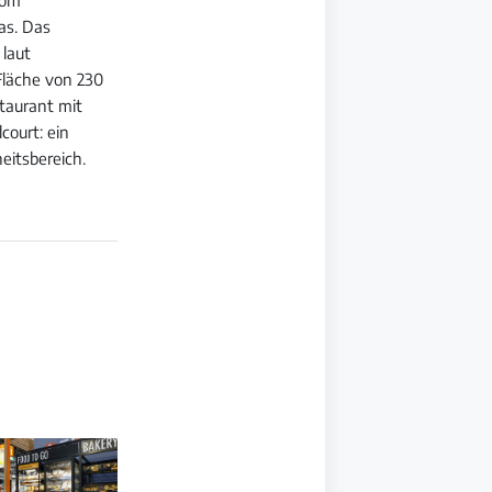
as. Das
 laut
 Fläche von 230
taurant mit
court: ein
eitsbereich.