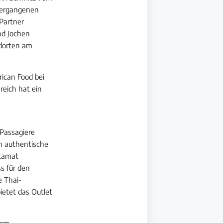
 vergangenen
-Partner
nd Jochen
ndorten am
rican Food bei
reich hat ein
 Passagiere
n authentische
utamat
ss für den
e Thai-
etet das Outlet
vom