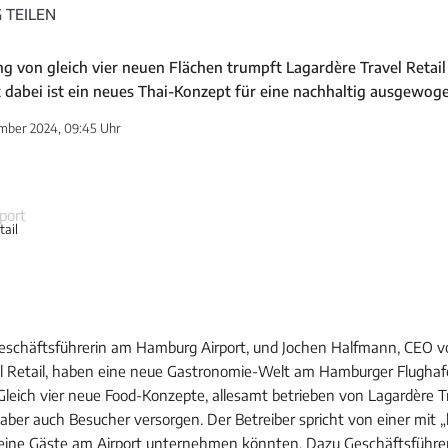
 TEILEN
ng von gleich vier neuen Flächen trumpft Lagardère Travel Reta
it dabei ist ein neues Thai-Konzept für eine nachhaltig ausgewo
mber 2024, 09:45 Uhr
tail
Geschäftsführerin am Hamburg Airport, und Jochen Halfmann, CEO 
el Retail, haben eine neue Gastronomie-Welt am Hamburger Flugha
Gleich vier neue Food-Konzepte, allesamt betrieben von Lagardère Tr
aber auch Besucher versorgen. Der Betreiber spricht von einer mit „
 seine Gäste am Airport unternehmen könnten. Dazu Geschäftsführ