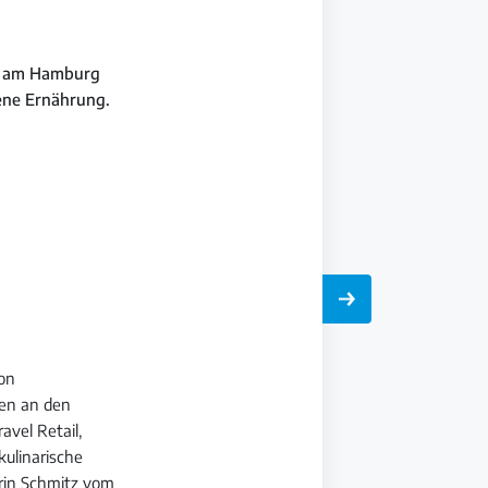
il am Hamburg
gene Ernährung.
von
fen an den
avel Retail,
kulinarische
erin Schmitz vom