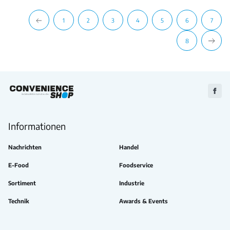
1
2
3
4
5
6
7
8
Zu
Faceb
Informationen
Nachrichten
Handel
E-Food
Foodservice
Sortiment
Industrie
Technik
Awards & Events