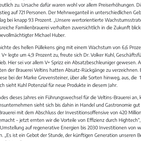
deutlich zu. Ursache dafür waren wohl vor allem Preiserhöhungen. Di
stieg auf 721 Personen. Der Mehrweganteil in unterschiedlichen Gebi
lag bei knapp 93 Prozent. „Unsere wertorientierte Wachstumsstrate
sreiche Familienbrauerei verhalten zuversichtlich in die Zukunft blic
bevollmächtigter Michael Huber.
hichte des hellen Püllekens ging mit einem Wachstum von 6,6 Proze
 V+ legte um 4,9 Prozent zu, freute sich Dr. Volker Kuhl, Geschäftsf
eb. Hier sei vor allem V+ Sprizz ein Absatzbeschleuniger gewesen. A
en der Brauerei Veltins hatten Absatz-Rückgänge zu verzeichnen.
diese bei der Marke Grevensteiner, über alle Sorten hinweg, aus, die 
h sieht Kuhl Potenzial für neue Produkte in diesem Jahr.
es dieses Jahres ein Führungswechsel für die Veltins-Brauerei an,
onsunternehmen sieht sich bis dahin in Handel und Gastronomie gut a
Brauerei mit dem Abschluss der Investitionsoffensive von 420 Millio
macht – jetzt ernten wir die Vorteile von Effizienz durch Hightech“,
e Umstellung auf regenerative Energien bis 2030 Investitionen von 
n. „Es ist ein Gebot der Stunde, der künftigen Generation unseren Be