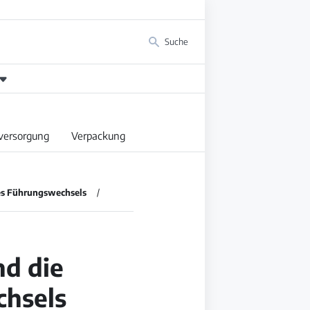
Suche
versorgung
Verpackung
nes Führungswechsels
d die
chsels