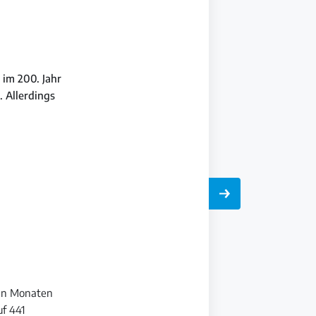
 im 200. Jahr
 Allerdings
hen Monaten
uf 441