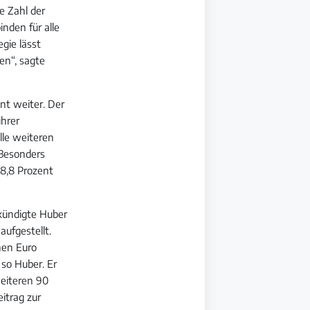
e Zahl der
nden für alle
gie lässt
ken“, sagte
nt weiter. Der
ührer
lle weiteren
 Besonders
18,8 Prozent
 kündigte Huber
ufgestellt.
nen Euro
 so Huber. Er
weiteren 90
itrag zur