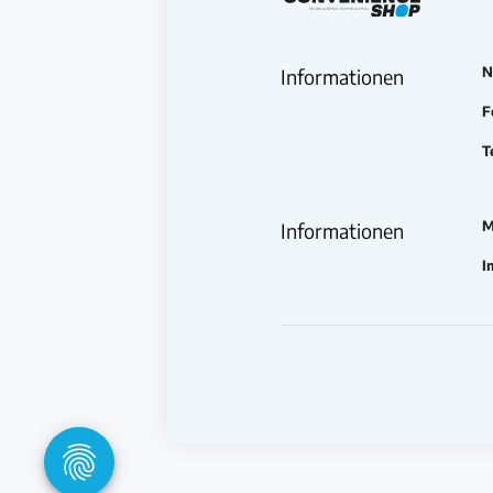
N
Informationen
F
T
M
Informationen
I