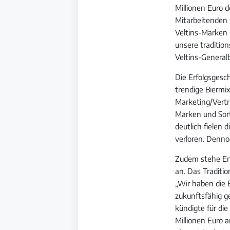
Millionen Euro 
Mitarbeitenden 
Veltins-Marken 
unsere tradition
Veltins-General
Die Erfolgsgesc
trendige Biermix
Marketing/Vertri
Marken und Sort
deutlich fielen 
verloren. Dennoc
Zudem stehe End
an. Das Traditi
„Wir haben die 
zukunftsfähig ge
kündigte für di
Millionen Euro a