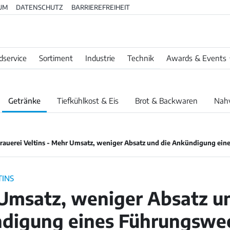
UM
DATENSCHUTZ
BARRIEREFREIHEIT
dservice
Sortiment
Industrie
Technik
Awards & Events
Getränke
Tiefkühlkost & Eis
Brot & Backwaren
Nah
rauerei Veltins - Mehr Umsatz, weniger Absatz und die Ankündigung ei
TINS
Umsatz, weniger Absatz un
digung eines Führungswe