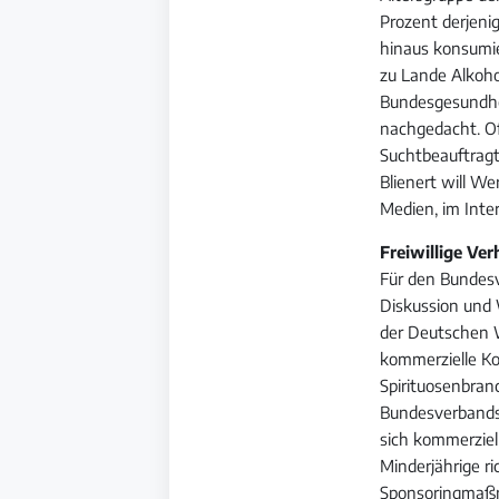
Prozent derjenig
hinaus konsumie
zu Lande Alkoho
Bundesgesundhei
nachgedacht. O
Suchtbeauftragt
Blienert will W
Medien, im Inte
Freiwillige Ve
Für den Bundesv
Diskussion und
der Deutschen We
kommerzielle Ko
Spirituosenbran
Bundesverbands d
sich kommerzie
Minderjährige r
Sponsoringmaßn