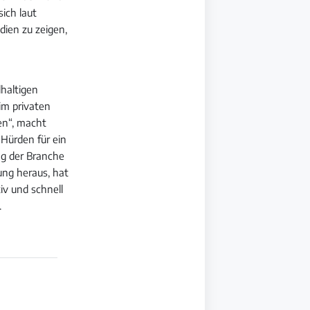
ich laut
ien zu zeigen,
haltigen
im privaten
en“, macht
 Hürden für ein
ung der Branche
ung heraus, hat
iv und schnell
.