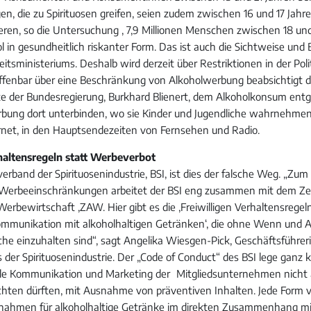
en, die zu Spirituosen greifen, seien zudem zwischen 16 und 17 Jahre
ren, so die Untersuchung , 7,9 Millionen Menschen zwischen 18 und
l in gesundheitlich riskanter Form. Das ist auch die Sichtweise un
tsministeriums. Deshalb wird derzeit über Restriktionen in der Poli
ffenbar über eine Beschränkung von Alkoholwerbung beabsichtigt 
e der Bundesregierung, Burkhard Blienert, dem Alkoholkonsum ent
erbung dort unterbinden, wo sie Kinder und Jugendliche wahrnehmen:
rnet, in den Hauptsendezeiten von Fernsehen und Radio.
rhaltensregeln statt Werbeverbot
erband der Spirituosenindustrie, BSI, ist dies der falsche Weg. „Zu
 Werbeeinschränkungen arbeitet der BSI eng zusammen mit dem Ze
rbewirtschaft ,ZAW. Hier gibt es die ,Freiwilligen Verhaltensregeln
mmunikation mit alkoholhaltigen Getränken‘, die ohne Wenn und A
che einzuhalten sind“, sagt Angelika Wiesgen-Pick, Geschäftsführer
er Spirituosenindustrie. Der „Code of Conduct“ des BSI lege ganz kl
lle Kommunikation und Marketing der Mitgliedsunternehmen nicht
ichten dürften, mit Ausnahme von präventiven Inhalten. Jede Form
ahmen für alkoholhaltige Getränke im direkten Zusammenhang mi