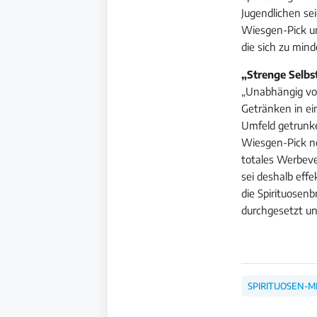
Jugendlichen se
Wiesgen-Pick un
die sich zu min
„Strenge Selbs
„Unabhängig vo
Getränken in ei
Umfeld getrunk
Wiesgen-Pick no
totales Werbever
sei deshalb eff
die Spirituosenb
durchgesetzt un
SPIRITUOSEN-M