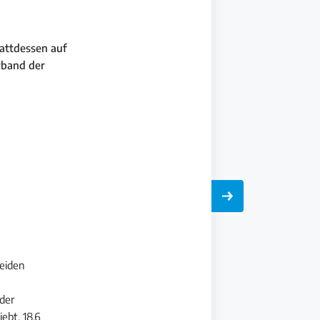
tattdessen auf
rband der
beiden
der
ebt. 18,6