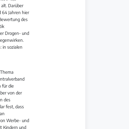
 alt. Darüber
 64 Jahren hier
d Bewertung des
tik
der Drogen- und
gegenwirken.
 in sozialen
m Thema
ntralverband
 für die
ber von der
in des
ar fest, dass
 an
 von Werbe- und
t Kindern und