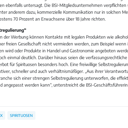
ien ebenfalls untersagt. Die BSI-Mitgliedsunternehmen verpflichten s
ter anderem dazu, kommerzielle Kommunikation nur in solchen Med
destens 70 Prozent an Erwachsene über 18 Jahre richten.
tregulierung“
n der Werbung können Kontakte mit legalen Produkten wie alkohol
ner freien Gesellschaft nicht vermieden werden, zum Beispiel wenn 
en wird oder Produkte in Handel und Gastronomie angeboten werd
ch einmal deutlich. Darüber hinaus seien die verfassungsrechtliche
bot für Spirituosen besonders hoch. Eine freiwillige Selbstregulier
ektiver, schneller und auch verhältnismäßiger. „Aus ihrer Verantwort
ranche sich einer strengen Selbstregulierung unterworfen, die effekt
d angepasst werden kann“, unterstreicht die BSI-Geschäftsführerin
IX
SPIRITUOSEN