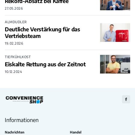
Rekord-Absatz bei Kaffee
27.05.2026
ALMDUDLER
Deutliche Verstärkung für das
Vertriebsteam
19.02.2026
TIEFKÜHLKOST
Eiskalte Rettung aus der Zeitnot
10.12.2024
Zu
Faceb
Informationen
Nachrichten
Handel