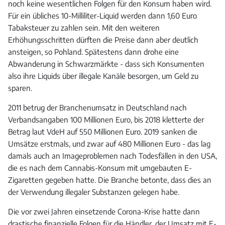
noch keine wesentlichen Folgen für den Konsum haben wird.
Für ein übliches 10-Milliliter-Liquid werden dann 1,60 Euro
Tabaksteuer zu zahlen sein. Mit den weiteren
Erhöhungsschritten dürften die Preise dann aber deutlich
ansteigen, so Pohland. Spätestens dann drohe eine
Abwanderung in Schwarzmärkte - dass sich Konsumenten
also ihre Liquids über illegale Kanäle besorgen, um Geld zu
sparen.
2011 betrug der Branchenumsatz in Deutschland nach
Verbandsangaben 100 Millionen Euro, bis 2018 kletterte der
Betrag laut VdeH auf 550 Millionen Euro. 2019 sanken die
Umsätze erstmals, und zwar auf 480 Millionen Euro - das lag
damals auch an Imageproblemen nach Todesfällen in den USA,
die es nach dem Cannabis-Konsum mit umgebauten E-
Zigaretten gegeben hatte. Die Branche betonte, dass dies an
der Verwendung illegaler Substanzen gelegen habe.
Die vor zwei Jahren einsetzende Corona-Krise hatte dann
drastische finanzielle Folgen für die Händler, der Umsatz mit E-