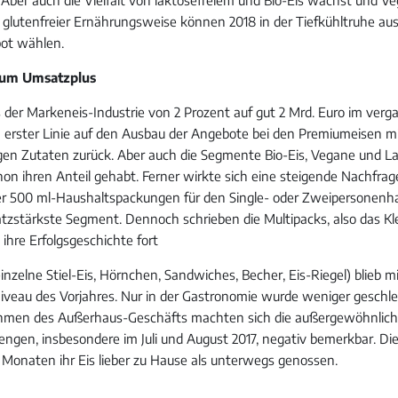
 glutenfreier Ernährungsweise können 2018 in der Tiefkühltruhe au
ot wählen.
zum Umsatzplus
der Markeneis-Industrie von 2 Prozent auf gut 2 Mrd. Euro im verg
. in erster Linie auf den Ausbau der Angebote bei den Premiumeisen 
igen Zutaten zurück. Aber auch die Segmente Bio-Eis, Vegane und La
on ihren Anteil gehabt. Ferner wirkte sich eine steigende Nachfrag
er 500 ml-Haushaltspackungen für den Single- oder Zweipersonenha
atzstärkste Segment. Dennoch schrieben die Multipacks, also das Kle
ihre Erfolgsgeschichte fort
inzelne Stiel-Eis, Hörnchen, Sandwiches, Becher, Eis-Riegel) blieb mit
Niveau des Vorjahres. Nur in der Gastronomie wurde weniger geschle
ahmen des Außerhaus-Geschäfts machten sich die außergewöhnlic
ngen, insbesondere im Juli und August 2017, negativ bemerkbar. Di
 Monaten ihr Eis lieber zu Hause als unterwegs genossen.