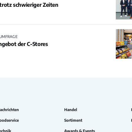
rotz schwieriger Zeiten
UMFRAGE
ngebot der C-Stores
achrichten
Handel
oodservice
Sortiment
echnik
Awards & Events