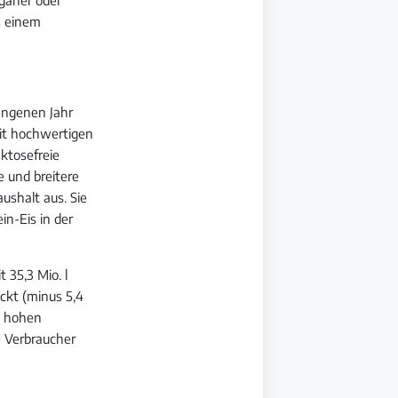
s einem
angenen Jahr
mit hochwertigen
ktosefreie
e und breitere
ushalt aus. Sie
in-Eis in der
 35,3 Mio. l
ckt (minus 5,4
h hohen
e Verbraucher