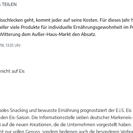
 TEILEN
sschlecken geht, kommt jeder auf seine Kosten. Für dieses Jahr 
ller viele Produkte für individuelle Ernährungsgewohnheit im Po
 Witterung dem Außer-Haus-Markt den Absatz.
18, 13:25 Uhr
ooles Snacking und bewusste Ernährung prognostiziert der E.I.S. Eis 
nden Eis-Saison. Die Informationsstelle sieben deutscher Markeneis-
ei auf die neuen Kreationen, die die Unternehmen vorgestellt haben.
ht nur vollen Genuss, sondern bedienen auch die besonderen Verb