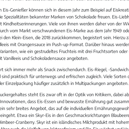
en Eis-Genießer können sich in diesem Jahr zum Beispiel auf Eiskreat
e Spezialitäten bekannter Marken von Schokolade freuen. Eis-Lieb
it Kindheitserinnerungen. Viele von ihnen werden daher von der Wi
durch vom Markt verschwundenen Eis-Marke aus dem Jahr 1949 od
bei den Klein-Eisen, die 2018 zurückkommen, begeistert sein. Hierzu
nilleeis mit Orangensauce im Push-up-Format. Darüber hinaus werden
Varianten, wie ein gestrudeltes Fruchteis mit drei Fruchtsorten oder
it Vanilleeis und Schokoladensauce angeboten.
iert sich immer mehr als Snack zwischendurch. Eis-Riegel, -Sandwic
l sind praktisch für unterwegs und erfrischen zugleich. Viele Sorten 
r Einzelpackung häufiger zusätzlich in Multipackungen angeboten.
ckergehaltes steht Eis zwar oft in der Optik von Kritikern, dabei 
en Innovationen, dass Eis-Essen und bewusste Ernährung gut zusa
 ein sehr breites Angebot, das auf die individuellen Ernährungsgew
 eingeht. Etwa ein Skyr-Eis in den Geschmacksrichtungen Blaubeere
imbeer-Cranberry. Skyr ist ein isländisches Milchprodukt mit hohe
 Aber auch die Vielfalt von laktosefreiem und Bio-Eis wächst und V