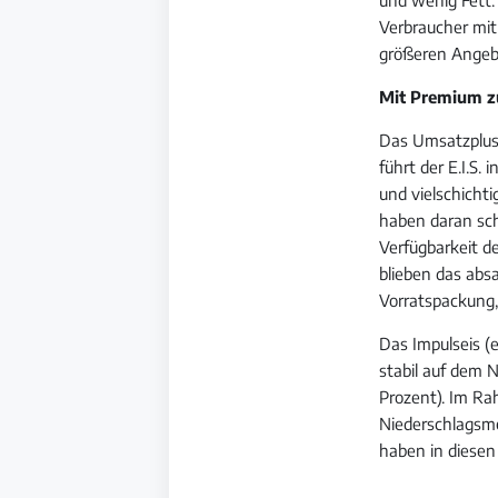
Verbraucher mit
größeren Angeb
Mit Premium 
Das Umsatzplus 
führt der E.I.S
und vielschicht
haben daran sch
Verfügbarkeit d
blieben das abs
Vorratspackung, 
Das Impulseis (e
stabil auf dem 
Prozent). Im R
Niederschlagsme
haben in diesen