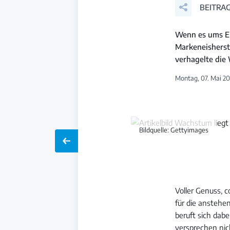
BEITRAG
Wenn es ums Ei
Markeneisherste
verhagelte die
Montag, 07. Mai 20
Bildquelle: Gettyimages
Voller Genuss, c
für die anstehe
beruft sich dab
versprechen nic