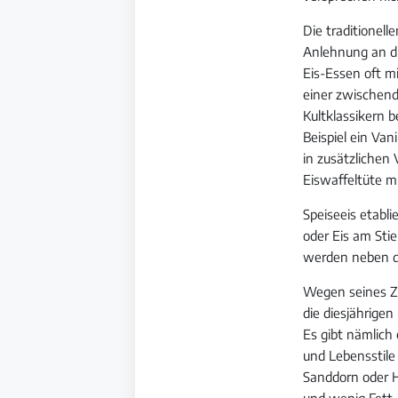
Die traditionell
Anlehnung an di
Eis-Essen oft m
einer zwischen
Kultklassikern 
Beispiel ein Va
in zusätzlichen 
Eiswaffeltüte m
Speiseeis etabl
oder Eis am Stie
werden neben de
Wegen seines Zu
die diesjährig
Es gibt nämlich
und Lebensstile
Sanddorn oder H
und wenig Fett.