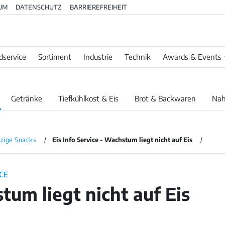
UM
DATENSCHUTZ
BARRIEREFREIHEIT
dservice
Sortiment
Industrie
Technik
Awards & Events
Getränke
Tiefkühlkost & Eis
Brot & Backwaren
Nah
zige Snacks
Eis Info Service - Wachstum liegt nicht auf Eis
ICE
um liegt nicht auf Eis