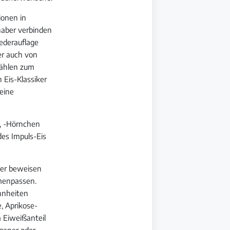
ionen in
haber verbinden
ederauflage
er auch von
 zählen zum
 Eis-Klassiker
 eine
h, -Hörnchen
des Impuls-Eis
aber beweisen
mmenpassen.
ohnheiten
, Aprikose-
m Eiweißanteil
eganer oder