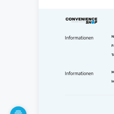
N
Informationen
F
T
M
Informationen
I