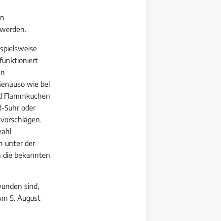
en
 werden.
ispielsweise
funktioniert
en
Genauso wie bei
und Flammkuchen
d-Suhr oder
tvorschlägen.
wahl
n unter der
n die bekannten
wunden sind,
 Am 5. August