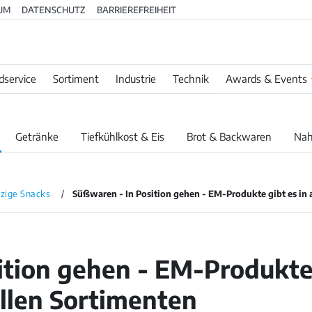
UM
DATENSCHUTZ
BARRIEREFREIHEIT
dservice
Sortiment
Industrie
Technik
Awards & Events
Getränke
Tiefkühlkost & Eis
Brot & Backwaren
Nah
zige Snacks
Süßwaren - In Position gehen - EM-Produkte gibt es in 
ition gehen - EM-Produkte
allen Sortimenten