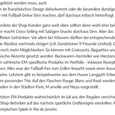
gelistet werden muss, auch
r im französischen Design daherkommt oder die besonders durstig
 mit Fußball-Dekor Sinn machen, darf durchaus kritisch hinterfragt
ätenliste der Shop-Kunden ganz weit oben sollten dann wohl eher be
er macht Cross-Selling mit Salzigen Snacks durchaus Sinn. Aber das 
lfreien Getränken. Vor allem bei Wässern dürften bei entsprechend
e Absätze nochmals steigen (z.B. Gerolsteiner 11 Freunde Limited). 
t noch mehr Möglichkeiten: So können mit Croissants, Baguettes 
ösische Akzente gesetzt werden. Backwaren-Hersteller wie Hiestan
 zahlreiche EM-spezifische Produkte im Portfolio - inklusive Rezep
sen: Alles was der Fußball-Fan zum Grillen braucht sowie einer Aus
eine. Letztere gibt es beispielsweise aus dem Hause Langguth Erbe
im passenden Trio: Auf den Flaschen Rouge, Blanc und Rosé werde
adien in den Städten Paris, M arseille und Nizza vorgestellt.
tzten EM-Produkte wahrscheinlich im Juli aus den Regalen versch
 Shop-Betreiber auf das nächste sportliche Großereignis einstellen:
mpischen Spiele in Rio de Janeiro.