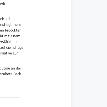
erk
eich der
und legt mehr
len Produkten.
tät mit einem
rstärkt auf
auf die richtige
rnative zur
 Store an der
estaltete Back