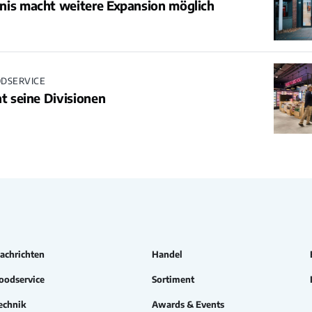
nis macht weitere Expansion möglich
ODSERVICE
nt seine Divisionen
achrichten
Handel
oodservice
Sortiment
echnik
Awards & Events