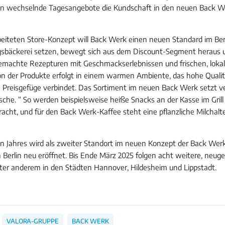
len wechselnde Tagesangebote die Kundschaft in den neuen Back W
eiteten Store-Konzept will Back Werk einen neuen Standard im Ber
gsbäckerei setzen, bewegt sich aus dem Discount-Segment heraus 
emachte Rezepturen mit Geschmackserlebnissen und frischen, loka
on der Produkte erfolgt in einem warmen Ambiente, das hohe Quali
 Preisgefüge verbindet. Das Sortiment im neuen Back Werk setzt ve
ische. “ So werden beispielsweise heiße Snacks an der Kasse im Grill 
acht, und für den Back Werk-Kaffee steht eine pflanzliche Milchalte
 Jahres wird als zweiter Standort im neuen Konzept der Back Werk
n Berlin neu eröffnet. Bis Ende März 2025 folgen acht weitere, neug
ter anderem in den Städten Hannover, Hildesheim und Lippstadt.
VALORA-GRUPPE
BACK WERK