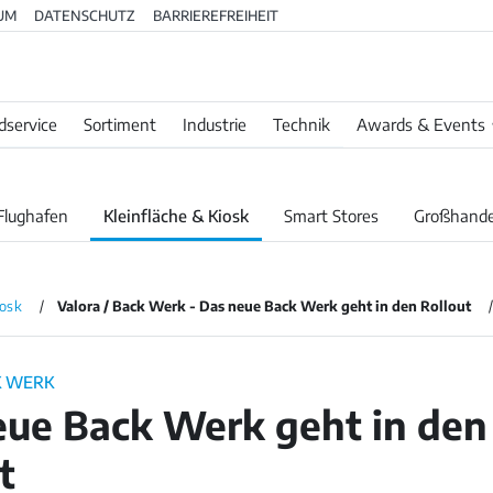
UM
DATENSCHUTZ
BARRIEREFREIHEIT
dservice
Sortiment
Industrie
Technik
Awards & Events
Flughafen
Kleinfläche & Kiosk
Smart Stores
Großhande
iosk
Valora / Back Werk - Das neue Back Werk geht in den Rollout
K WERK
eue Back Werk geht in den
t