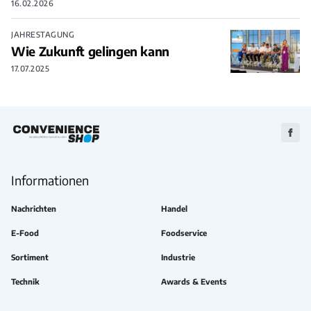
16.02.2026
JAHRESTAGUNG
Wie Zukunft gelingen kann
17.07.2025
Zu
Faceb
Informationen
Nachrichten
Handel
E-Food
Foodservice
Sortiment
Industrie
Technik
Awards & Events