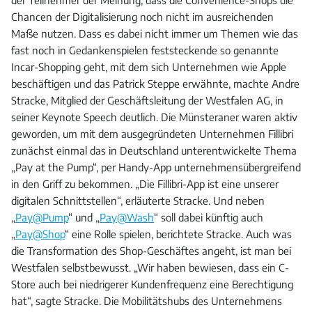
der Teilnehmer der Meinung, dass die Convenience-Shops die
Chancen der Digitalisierung noch nicht im ausreichenden
Maße nutzen. Dass es dabei nicht immer um Themen wie das
fast noch in Gedankenspielen feststeckende so genannte
Incar-Shopping geht, mit dem sich Unternehmen wie Apple
beschäftigen und das Patrick Steppe erwähnte, machte Andre
Stracke, Mitglied der Geschäftsleitung der Westfalen AG, in
seiner Keynote Speech deutlich. Die Münsteraner waren aktiv
geworden, um mit dem ausgegründeten Unternehmen Fillibri
zunächst einmal das in Deutschland unterentwickelte Thema
„Pay at the Pump“, per Handy-App unternehmensübergreifend
in den Griff zu bekommen. „Die Fillibri-App ist eine unserer
digitalen Schnittstellen“, erläuterte Stracke. Und neben
„
Pay@Pump
“ und „
Pay@Wash
“ soll dabei künftig auch
„
Pay@Shop
“ eine Rolle spielen, berichtete Stracke. Auch was
die Transformation des Shop-Geschäftes angeht, ist man bei
Westfalen selbstbewusst. „Wir haben bewiesen, dass ein C-
Store auch bei niedrigerer Kundenfrequenz eine Berechtigung
hat“, sagte Stracke. Die Mobilitätshubs des Unternehmens