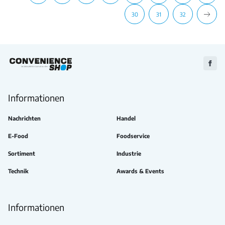
30
31
32
Zu
Faceb
Informationen
Nachrichten
Handel
E-Food
Foodservice
Sortiment
Industrie
Technik
Awards & Events
Informationen