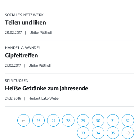
SOZIALES NETZWERK
Teilen und liken
28.02.2017
Ulrike Pütthoff
HANDEL & WANDEL
Gipfeltreffen
27.02.2017
Ulrike Pütthoff
SPIRITUOSEN
Heiße Getränke zum Jahresende
24.12.2016
Herbert Latz-Weber
26
27
28
29
30
31
32
33
34
35