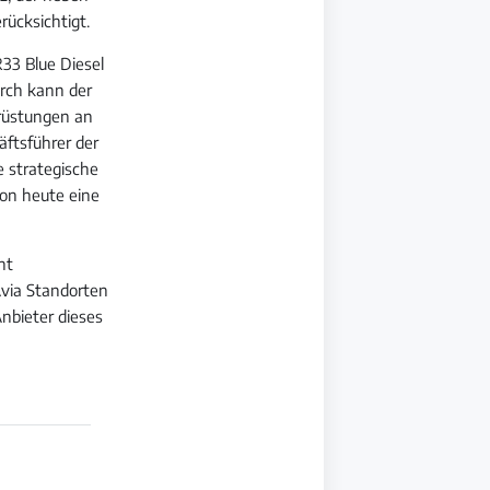
rücksichtigt.
R33 Blue Diesel
urch kann der
mrüstungen an
äftsführer der
e strategische
hon heute eine
nt
Avia Standorten
Anbieter dieses