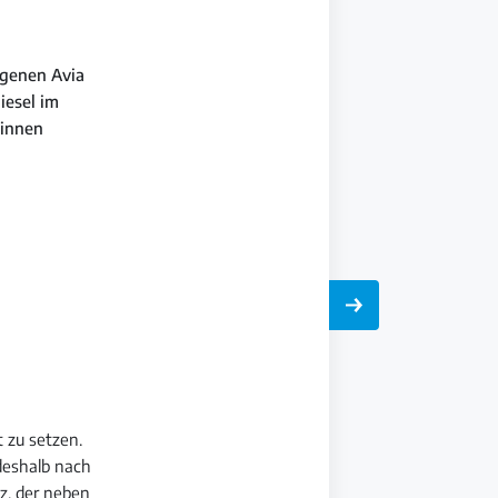
igenen Avia
iesel im
winnen
t zu setzen.
 deshalb nach
z, der neben