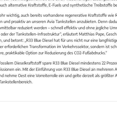
auch alternative Kraftstoffe, E-Fuels und synthetische Treibstoffe be
sehr wichtig, auch bereits vorhandene regenerative Kraftstoffe wie 
n und proaktiv an unseren Avia Tankstellen anzubieten. Denn dad
ittelbar reduziert werden – schnell effektiv und ohne jegliche U
oder der Tankstellen-Infrastruktur“, erläutert Matthias Pape, Gesch
, und betont: „R33 Blue Diesel hat für uns nicht nur eine langfristig
er erforderlichen Transformation im Verkehrssektor, sondern ist sc
re, praktikable Option zur Reduzierung des CO2-Fußabdrucks.“
 fossilem Dieselkraftstoff spare R33 Blue Diesel mindestens 22 Proze
ssionen ein. Mit der Einführung von R33 Blue Diesel an mehreren 
d nehme Oest eine Vorreiterrolle ein und gelte derzeit als größter 
Tankstellenbereich.