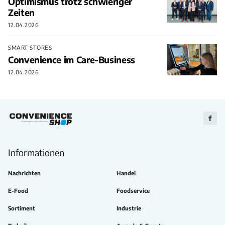
Optimismus trotz schwieriger
Zeiten
12.04.2026
SMART STORES
Convenience im Care-Business
12.04.2026
Zu
Faceb
Informationen
Nachrichten
Handel
E-Food
Foodservice
Sortiment
Industrie