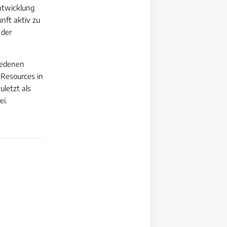
Entwicklung
nft aktiv zu
 der
hiedenen
 Resources in
uletzt als
ei.