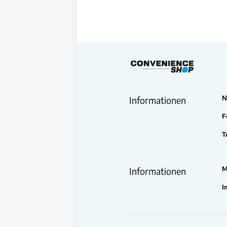
N
Informationen
F
T
M
Informationen
I