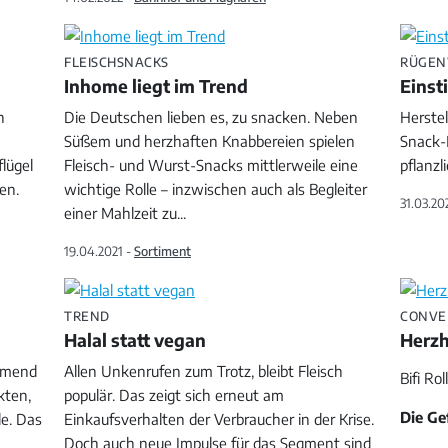
FLEISCHSNACKS
RÜGEN
Inhome liegt im Trend
Einst
n
Die Deutschen lieben es, zu snacken. Neben
Herstel
Süßem und herzhaften Knabbereien spielen
Snack-
lügel
Fleisch- und Wurst-Snacks mittlerweile eine
pflanzl
en.
wichtige Rolle – inzwischen auch als Begleiter
31.03.20
einer Mahlzeit zu
...
19.04.2021 -
Sortiment
TREND
CONVEN
Halal statt vegan
Herzh
ehmend
Allen Unkenrufen zum Trotz, bleibt Fleisch
Bifi Ro
kten,
populär. Das zeigt sich erneut am
Die Ge
le. Das
Einkaufsverhalten der Verbraucher in der Krise.
Doch auch neue Impulse für das Segment sind