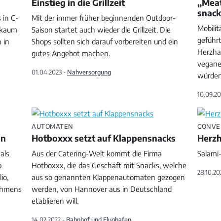
Einstieg in die Grillzeit
„Meat
snack
 in C-
Mit der immer früher beginnenden Outdoor-
Mobilit
s kaum
Saison startet auch wieder die Grillzeit. Die
geführ
 in
Shops sollten sich darauf vorbereiten und ein
Herzha
gutes Angebot machen.
vegane
01.04.2023 -
Nahversorgung
würde
10.09.20
AUTOMATEN
CONVEN
en
Hotboxxx setzt auf Klappensnacks
Herzh
als
Aus der Catering-Welt kommt die Firma
Salami-
p
Hotboxxx, die das Geschäft mit Snacks, welche
28.10.20
io,
aus so genannten Klappenautomaten gezogen
nehmens
werden, von Hannover aus in Deutschland
etablieren will.
14.02.2022 -
Bahnhof und Flughafen