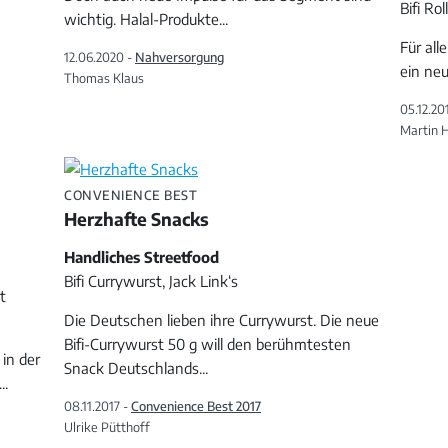
Bifi Rol
wichtig. Halal-Produkte
...
Für all
12.06.2020 -
Nahversorgung
ein ne
Thomas Klaus
05.12.20
Martin 
CONVENIENCE BEST
Herzhafte Snacks
Handliches Streetfood
Bifi Currywurst, Jack Link‘s
t
Die Deutschen lieben ihre Currywurst. Die neue
Bifi-Currywurst 50 g will den berühmtesten
 in der
Snack Deutschlands
...
...
08.11.2017 -
Convenience Best 2017
Ulrike Pütthoff