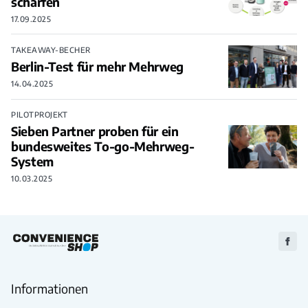
schärfen
17.09.2025
TAKEAWAY-BECHER
Berlin-Test für mehr Mehrweg
14.04.2025
PILOTPROJEKT
Sieben Partner proben für ein
bundesweites To-go-Mehrweg-
System
10.03.2025
Zu
Faceb
Informationen