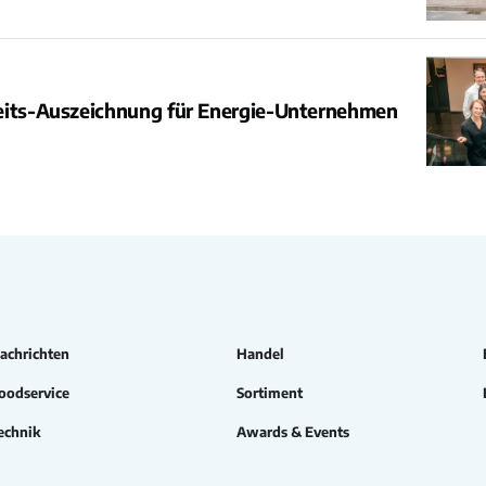
eits-Auszeichnung für Energie-Unternehmen
achrichten
Handel
oodservice
Sortiment
echnik
Awards & Events