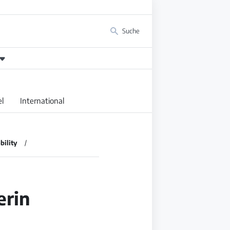
Suche
l
International
bility
erin