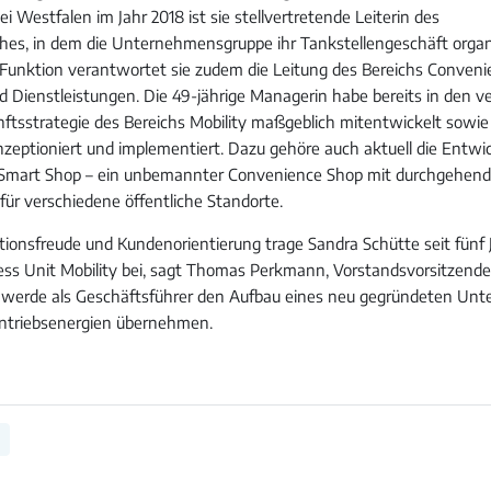
ei Westfalen im Jahr 2018 ist sie stellvertretende Leiterin des
hes, in dem die Unternehmensgruppe ihr Tankstellengeschäft organi
n Funktion verantwortet sie zudem die Leitung des Bereichs Conveni
 Dienstleistungen. Die 49-jährige Managerin habe bereits in den 
nftsstrategie des Bereichs Mobility maßgeblich mitentwickelt sowie
eptioniert und implementiert. Dazu gehöre auch aktuell die Entwi
e Smart Shop – ein unbemannter Convenience Shop mit durchgehen
für verschiedene öffentliche Standorte.
ationsfreude und Kundenorientierung trage Sandra Schütte seit fünf
ness Unit Mobility bei, sagt Thomas Perkmann, Vorstandsvorsitzend
e werde als Geschäftsführer den Aufbau eines neu gegründeten Un
Antriebsenergien übernehmen.
G