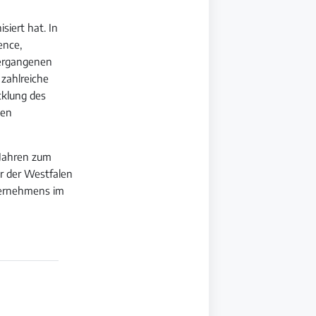
siert hat. In
ence,
vergangenen
 zahlreiche
cklung des
den
 Jahren zum
er der Westfalen
ternehmens im