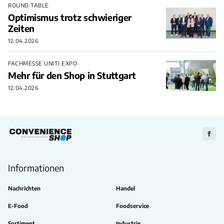
ROUND TABLE
Optimismus trotz schwieriger
Zeiten
12.04.2026
FACHMESSE UNITI EXPO
Mehr für den Shop in Stuttgart
12.04.2026
Zu
Faceb
Informationen
Nachrichten
Handel
E-Food
Foodservice
Sortiment
Industrie