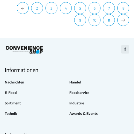
2
3
4
5
6
7
8
9
10
11
Zu
Faceb
Informationen
Nachrichten
Handel
E-Food
Foodservice
Sortiment
Industrie
Technik
Awards & Events