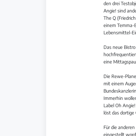
den drei Testob
Angie! sind and
The Q (Friedric
einem Temma-Bio
Lebensmittel-Ei
Das neue Bistro
hochfrequentier
eine Mittagspau
Die Rewe-Planer
mit einem Augen
Bundeskanzlerin
Immerhin wollen
Label Oh Angie! 
löst das dortig
Für die anderen 
eingestellt wor