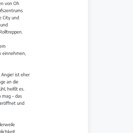
gen von Oh
aufszentrums
e City und
 und
Rolltreppen.
nem
ck einnehmen,
Angie! ist eher
ge an die
hl, heißt es.
n mag – das
 eröffnet und
lerweile
lichkeit