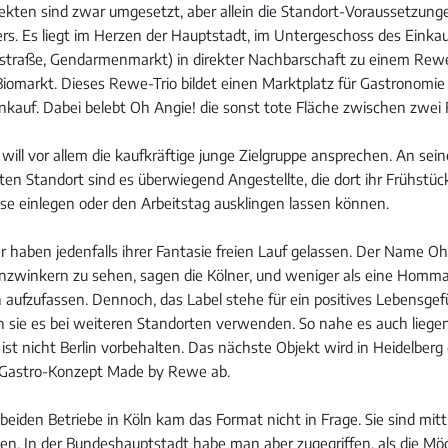
jekten sind zwar umgesetzt, aber allein die Standort-Voraussetzun
ers. Es liegt im Herzen der Hauptstadt, im Untergeschoss des Eink
hstraße, Gendarmenmarkt) in direkter Nachbarschaft zu einem Rew
markt. Dieses Rewe-Trio bildet einen Marktplatz für Gastronomie
nkauf. Dabei belebt Oh Angie! die sonst tote Fläche zwischen zwei 
 will vor allem die kaufkräftige junge Zielgruppe ansprechen. An sei
ten Standort sind es überwiegend Angestellte, die dort ihr Frühstü
se einlegen oder den Arbeitstag ausklingen lassen können.
 haben jedenfalls ihrer Fantasie freien Lauf gelassen. Der Name Oh 
zwinkern zu sehen, sagen die Kölner, und weniger als eine Homma
 aufzufassen. Dennoch, das Label stehe für ein positives Lebensgefü
 sie es bei weiteren Standorten verwenden. So nahe es auch liege
ist nicht Berlin vorbehalten. Das nächste Objekt wird in Heidelberg
e Gastro-Konzept Made by Rewe ab.
beiden Betriebe in Köln kam das Format nicht in Frage. Sie sind mitt
den. In der Bundeshauptstadt habe man aber zugegriffen, als die Mög