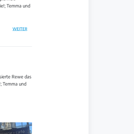
gie!; Temma und
WEITER