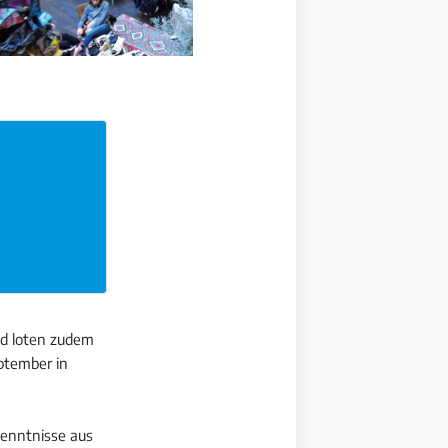
nd loten zudem
ptember in
kenntnisse aus