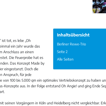
Inhaltsübersicht
ist tot, es lebe „Oh
Berliner Rewe-Trio
 einmal ein Jahr wurde das
Seite 2
im Anschluss an einen
stet. Die Feuerprobe hat es
Alle Seiten
tanden. Das Konzept Made by
r eingestanzt. Doch die
n Anspruch, für jede
e von 100 bis 5.000 qm ein optimales Vertriebskonzept zu haben u
-Konzepte aus. In der Folge entstand Oh Angie! und ging Ende Se
art.
mit seinen Vorgängern in Köln und Heidelberg nicht vergleichbar. Er