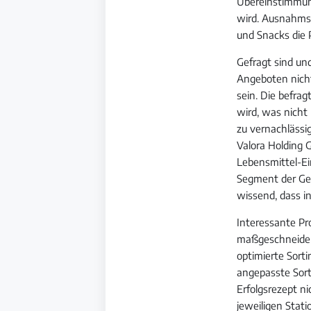
Übereinstimmun
wird. Ausnahmsl
und Snacks die P
Gefragt sind un
Angeboten nicht
sein. Die befra
wird, was nicht
zu vernachlässig
Valora Holding 
Lebensmittel-Ei
Segment der Ge
wissend, dass in
Interessante Pro
maßgeschneider
optimierte Sort
angepasste Sort
Erfolgsrezept ni
jeweiligen Stati