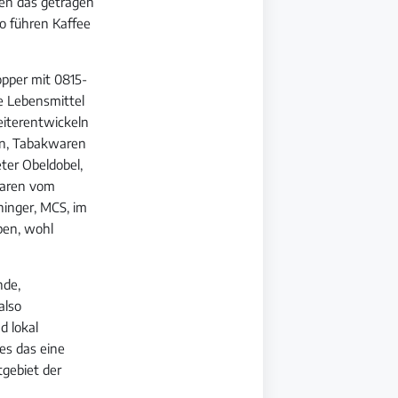
en das getragen
o führen Kaffee
opper mit 0815-
e Lebensmittel
eiterentwickeln
ren, Tabakwaren
eter Obeldobel,
waren vom
inger, MCS, im
ben, wohl
nde,
also
d lokal
es das eine
tgebiet der