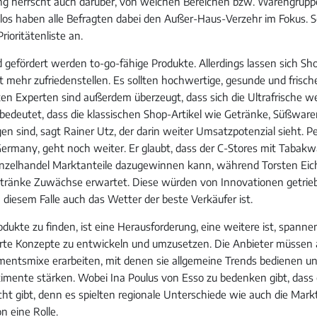
g herrscht auch darüber, von welchen Bereichen bzw. Warengrupp
os haben alle Befragten dabei den Außer-Haus-Verzehr im Fokus. S
rioritätenliste an.
d gefördert werden to-go-fähige Produkte. Allerdings lassen sich Sh
 mehr zufriedenstellen. Es sollten hochwertige, gesunde und frisch
gten Experten sind außerdem überzeugt, dass sich die Ultrafrische w
 bedeutet, dass die klassischen Shop-Artikel wie Getränke, Süßwa
en sind, sagt Rainer Utz, der darin weiter Umsatzpotenzial sieht. P
Germany, geht noch weiter. Er glaubt, dass der C-Stores mit Tabak
nzelhandel Marktanteile dazugewinnen kann, während Torsten Eich
tränke Zuwächse erwartet. Diese würden von Innovationen getrie
 diesem Falle auch das Wetter der beste Verkäufer ist.
dukte zu finden, ist eine Herausforderung, eine weitere ist, spanne
te Konzepte zu entwickeln und umzusetzen. Die Anbieter müssen 
imentsmixe erarbeiten, mit denen sie allgemeine Trends bedienen un
imente stärken. Wobei Ina Poulus von Esso zu bedenken gibt, dass 
cht gibt, denn es spielten regionale Unterschiede wie auch die Mark
on eine Rolle.