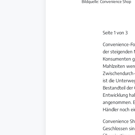
Bildquelle: Convenience Shop
Seite 1 von 3
Convenience-Fo
der steigenden M
Konsumenten ge
Mahlzeiten werd
Zwischendurch-
ist die Unterw
Bestandteil der
Entwicklung hab
angenommen. Ei
Händler noch ei
Convenience Sho
Geschlossen si