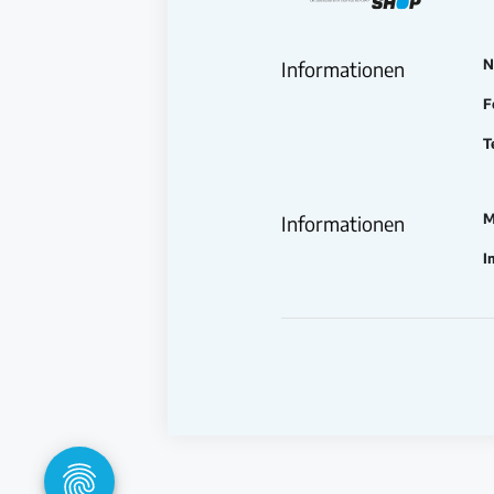
N
Informationen
F
T
M
Informationen
I