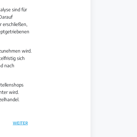
alyse sind für
Darauf
 erschließen,
eptgetriebenen
r zunehmen wird.
fristig sich
nd nach
stellenshops
nter wird.
zelhandel.
WEITER