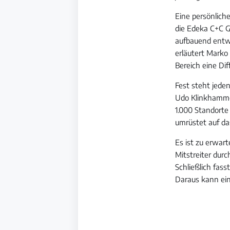
Eine persönliche
die Edeka C+C G
aufbauend entwi
erläutert Marko
Bereich eine Di
Fest steht jede
Udo Klinkhammer
1.000 Standorte
umrüstet auf d
Es ist zu erwar
Mitstreiter durc
Schließlich fas
Daraus kann ei