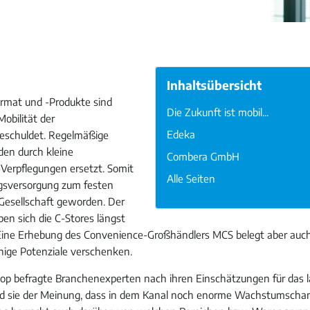
Inhaltsübersicht
rmat und -Produkte sind
Die Zukunft ist mobil...
obilität der
Edeka
schuldet. Regelmäßige
en durch kleine
Combera GmbH
Verpflegungen ersetzt. Somit
Alle Seiten
egsversorgung zum festen
 Gesellschaft geworden. Der
en sich die C-Stores längst
ne Erhebung des Convenience-Großhändlers MCS belegt aber auch,
nige Potenziale verschenken.
p befragte Branchenexperten nach ihren Einschätzungen für das l
nd sie der Meinung, dass in dem Kanal noch enorme Wachstumscha