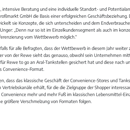
, intensive Beratung und eine individuelle Standort- und Potentialan
roßmarkt GmbH die Basis einer erfolgreichen Geschäftsbeziehung. 
ckelt sie Konzepte, die sich unterscheiden und dem Endverbraucher
 Unger: „Denn nur so ist im Einzelkundensegment als auch im konz
fferenzierung vom Wettbewerb möglich.“
nfalls für alle Befragten, dass der Wettbewerb in diesem Jahr weite
 von der Rewe sieht das genauso, obwohl sein Unternehmen mittel
 für Rewe to go an Aral-Tankstellen gesichert hat und diese nach u
as Convenience-Format.
ten, dass das klassische Geschäft der Convenience-Stores und Tank
h Vertriebskanäle erhält, für die die Zielgruppe der Shopper interessa
st Convenience mehr und mehr Fuß im klassischen Lebensmittel-Ein
ne größere Verschmelzung von Formaten folgen.