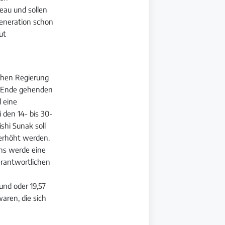
veau und sollen
eneration schon
ut
schen Regierung
zu Ende gehenden
al eine
 den 14- bis 30-
shi Sunak soll
 erhöht werden.
chs werde eine
erantwortlichen
und oder 19,57
aren, die sich