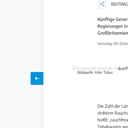
BEITRAG
Künftige Genera
Regierungen inn
Großbritannien.
Samstag, 09. Deze
Bildquelle: Inter Tabac
Die Zahl der Lä
striktere Rauchv
heißt „rauchfrei
Tabakwaren weit