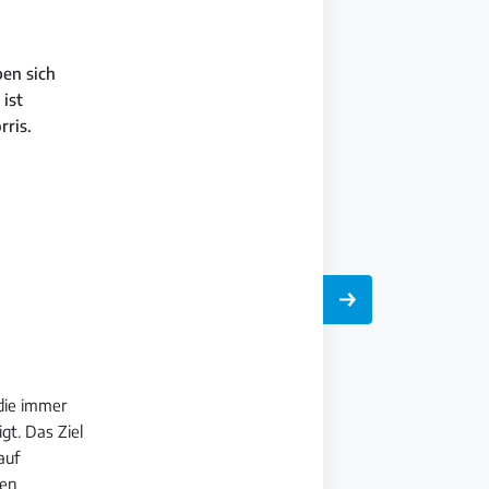
ben sich
ist
rris.
die immer
gt. Das Ziel
auf
den