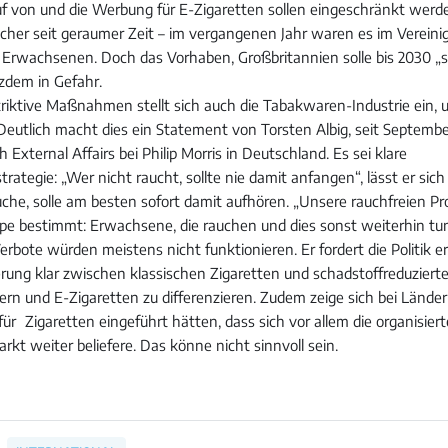
f von und die Werbung für E-Zigaretten sollen eingeschränkt werd
ucher seit geraumer Zeit – im vergangenen Jahr waren es im Vereini
r Erwachsenen. Doch das Vorhaben, Großbritannien solle bis 2030 „
tzdem in Gefahr.
triktive Maßnahmen stellt sich auch die Tabakwaren-Industrie ein, 
 Deutlich macht dies ein Statement von Torsten Albig, seit Septembe
 External Affairs bei Philip Morris in Deutschland. Es sei klare
ategie: „Wer nicht raucht, sollte nie damit anfangen“, lässt er sic
auche, solle am besten sofort damit aufhören. „Unsere rauchfreien Pr
uppe bestimmt: Erwachsene, die rauchen und dies sonst weiterhin tu
erbote würden meistens nicht funktionieren. Er fordert die Politik er
erung klar zwischen klassischen Zigaretten und schadstoffreduziert
rn und E-Zigaretten zu differenzieren. Zudem zeige sich bei Ländern
ür Zigaretten eingeführt hätten, dass sich vor allem die organisiert
arkt weiter beliefere. Das könne nicht sinnvoll sein.