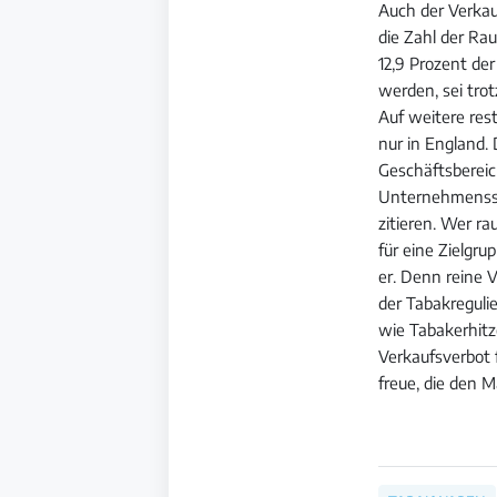
Auch der Verkau
die Zahl der Ra
12,9 Prozent de
werden, sei tro
Auf weitere res
nur in England.
Geschäftsbereich
Unternehmensstr
zitieren. Wer r
für eine Zielgr
er. Denn reine V
der Tabakreguli
wie Tabakerhitze
Verkaufsverbot f
freue, die den M