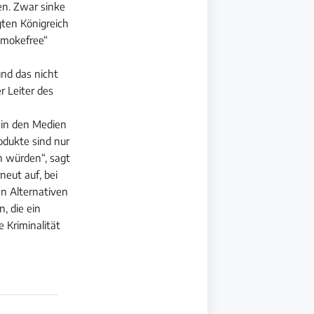
en. Zwar sinke
gten Königreich
smokefree“
und das nicht
r Leiter des
h in den Medien
odukte sind nur
n würden“, sagt
neut auf, bei
en Alternativen
, die ein
e Kriminalität