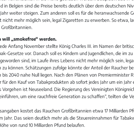
d in Belgien sind die Preise bereits deutlich über dem deutschen Ni
hr weiter steigen. Zum anderen soll es für die heranwachsende G
t nicht mehr möglich sein, legal Zigaretten zu erwerben. So etwa, la
 Großbritannien.
 will „smokefree“ werden.
rede Anfang November stellte König Charles III. im Namen der briti
bak-Gesetze vor. Danach soll es Kindern und Jugendlichen, die im 
t geworden sind, im Laufe ihres Lebens nicht mehr möglich sein, leg
n zu können. Schätzungen zufolge könnte der Anteil der Raucher bei
h bis 2040 nahe Null liegen. Nach den Plänen von Premierminister Ri
r für den Kauf von Tabakprodukten ab sofort jedes Jahr um ein Jahr
ses Vorgehen ist Neuseeland. Die Regierung des Vereinigten Königrei
inführen, um eine rauchfreie Generation zu schaffen“, teilten die V
angaben kostet das Rauchen Großbritannien etwa 17 Milliarden Pf
 im Jahr. Das seien deutlich mehr als die Steuereinnahmen für Tabakw
 Höhe von rund 10 Milliarden Pfund belaufen.