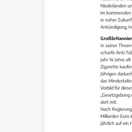
Niederlanden un
im kommenden Ja
in naher Zukunf
Ankündigung, in
Großbritannien
In seiner Thron
scharfe Anti-Ta
Jahr 14 Jahre al
Zigarette kaufe
Jährigen dadurc
das Mindestalte
Vorbild für die
„Gesetzgebung e
dort mit.
Nach Regierungs
Milliarden Euro
jährlich auf ein