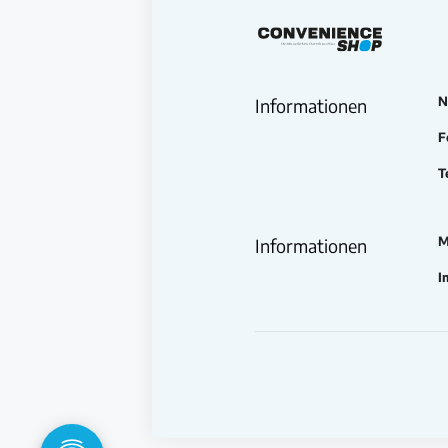
N
Informationen
F
T
M
Informationen
I