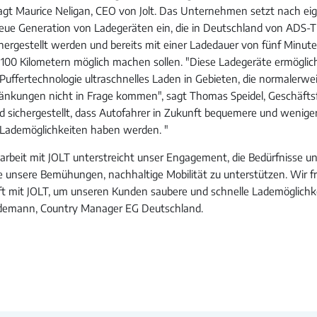
agt Maurice Neligan, CEO von Jolt. Das Unternehmen setzt nach ei
eue Generation von Ladegeräten ein, die in Deutschland von ADS-
hergestellt werden und bereits mit einer Ladedauer von fünf Minut
100 Kilometern möglich machen sollen. "Diese Ladegeräte ermögli
r Puffertechnologie ultraschnelles Laden in Gebieten, die normalerw
änkungen nicht in Frage kommen", sagt Thomas Speidel, Geschäfts
d sichergestellt, dass Autofahrer in Zukunft bequemere und wenige
 Lademöglichkeiten haben werden. "
beit mit JOLT unterstreicht unser Engagement, die Bedürfnisse u
ie unsere Bemühungen, nachhaltige Mobilität zu unterstützen. Wir f
ft mit JOLT, um unseren Kunden saubere und schnelle Lademöglichke
iedemann, Country Manager EG Deutschland.