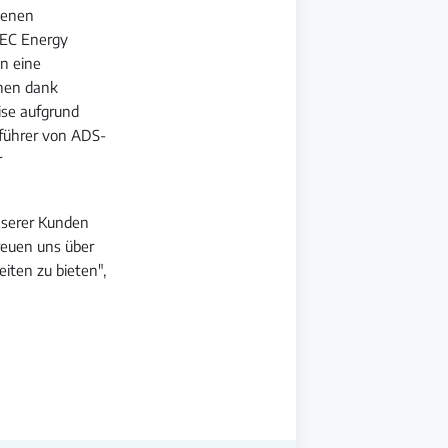
genen
TEC Energy
en eine
chen dank
eise aufgrund
führer von ADS-
r
nserer Kunden
reuen uns über
iten zu bieten",