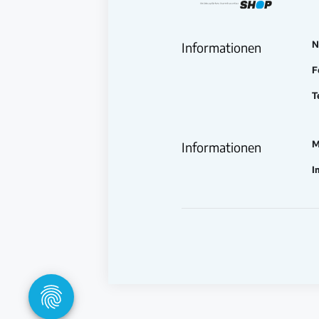
N
Informationen
F
T
M
Informationen
I