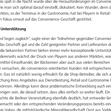
is spät in die Nacht wurde über die Herausforderungen im Conven
ie man sich optimal darauf einstellt, diskutiert. Kein Wunder, denn
tes, so der Terminus in der Gastronomie, hat bei Playern in Retail
 Fokus erneut auf das Convenience-Geschäft gerichtet.
 Unterstützung
und Segen zugleich“, sagte einer der Teilnehmer gegenüber Convenie
t das Geschäft gut und die Zahl geeigneter Partner und Lieferanten d
 die bekannten Partner bieten immer mehr konzeptionelle Unterstüt
ndererseits wächst der Druck von Playern aus anderen Märkten, wie
ittel-Einzelhandel, der Bäckereien aber auch aus vielen Bereichen
e versuchen, die convenience-orientierten Kunden mit entspreche
n. Das ist natürlich wenig erfreulich für die Shop-Betreiber, die sich 
hung ihres Angebotes aus Dienstleistung, Retail und Gastronomie 
önnen. Allerdings kann diese problematische Entwicklung auch ein
enigen sein, die darauf setzen, dass alles einfach so weiter läuft. Ein
chte die Berliner Veranstaltung ebenfalls deutlich, hat entweder lä
emacht oder den entsprechenden Veränderungsprozess bereits eing
ie Valora, die mittelständische Mineralölgesellschaft Oest aus Südd