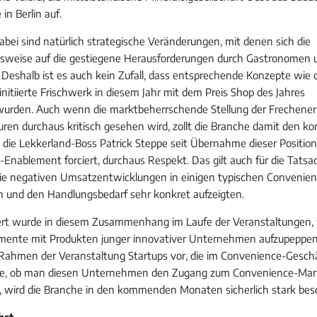
in Berlin auf.
bei sind natürlich strategische Veränderungen, mit denen sich die
lsweise auf die gestiegene Herausforderungen durch Gastronomen 
. Deshalb ist es auch kein Zufall, dass entsprechende Konzepte wie 
nitiierte Frischwerk in diesem Jahr mit dem Preis Shop des Jahres
wurden. Auch wenn die marktbeherrschende Stellung der Frechene
uren durchaus kritisch gesehen wird, zollt die Branche damit den ko
die Lekkerland-Boss Patrick Steppe seit Übernahme dieser Positio
-Enablement forciert, durchaus Respekt. Das gilt auch für die Tatsac
die negativen Umsatzentwicklungen in einigen typischen Convenie
n und den Handlungsbedarf sehr konkret aufzeigten.
iert wurde in diesem Zusammenhang im Laufe der Veranstaltungen, w
imente mit Produkten junger innovativer Unternehmen aufzupeppen
m Rahmen der Veranstaltung Startups vor, die im Convenience-Gesc
age, ob man diesen Unternehmen den Zugang zum Convenience-Mark
 wird die Branche in den kommenden Monaten sicherlich stark bes
hst