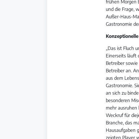
frühen Morgen b
und die Frage, w
Außer-Haus-Mark
Gastronomie den
Konzeptionelle
„Das ist Fluch 
Einerseits läuf
Betreiber sowie
Betreiber an. A
aus dem Lebensm
Gastronomie. Si
an sich zu binde
besonderen Misc
mehr ausruhen k
Weckruf für diej
Branche, das ma
Hausaufgaben g
zeigten Player w