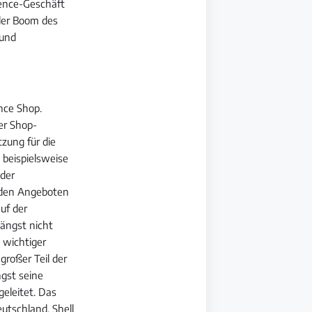
ience-Geschäft
 der Boom des
 und
nce Shop.
er Shop-
zung für die
 beispielsweise
 der
nden Angeboten
auf der
längst nicht
 wichtiger
 großer Teil der
ngst seine
eleitet. Das
eutschland, Shell