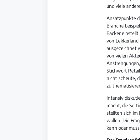
und viele andere 
Ansatzpunkte da
Branche beispie
Bäcker einstellt
von Lekkerland i
ausgezeichnet 
von vielen Akte
Anstrengungen, 
Stichwort Retail
nicht scheute, 
zu thematisiere
Intensiv diskut
macht, die Sort
stellten sich i
wollen. Die Fr
kann oder muss,
Der Druck wäc