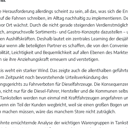
 Herausforderung allerdings scheint zu sein, all das, was sich die E
auf die Fahnen schreiben, im Alltag nachhaltig zu implementieren. De
vor Ort wächst. Durch die nicht gerade steigenden Verdienstmöglich
h, anspruchsvolle Sortiments- und Gastro-Konzepte dazustellen – u
en Aushilfskräften. Deshalb lautet ein zentrales Learning der diesjä
Nur wenn alle beteiligten Partner es schaffen, die von den Conven
bilität, Leichtigkeit und Bequemlichkeit auf allen Ebenen des Markt
n sie ihre Anziehungskraft erneuern und verstetigen.
xis weht ein starker Wind. Das zeigte auch die allenthalben geführt
sem Zeitpunkt noch bevorstehende Urteilsverkündung des
gsgerichts zu Fahrverboten für Dieselfahrzeuge. Die Konsequenze
, nicht nur für die Diesel-Fahrer, Hersteller und die Kommunen selb
. Tankstellen werden nun einmal mit Kraftfahrzeugen angefahren und
wenn ein Teil der Kunden wegbricht, weil sie einen großen Bogen u
m machen müssen, wäre das manchem Store nicht zuträglich.
ähnte ernüchternde Analyse der wichtigen Warengruppen in Tankst