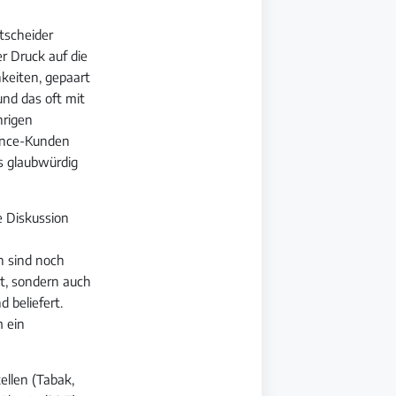
ntscheider
r Druck auf die
keiten, gepaart
nd das oft mit
hrigen
ience-Kunden
es glaubwürdig
e Diskussion
n sind noch
st, sondern auch
 beliefert.
m ein
ellen (Tabak,