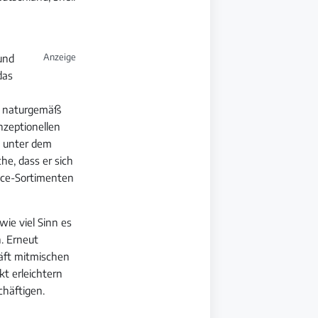
und
das
r naturgemäß
nzeptionellen
n unter dem
he, dass er sich
nce-Sortimenten
ie viel Sinn es
. Erneut
häft mitmischen
t erleichtern
chäftigen.