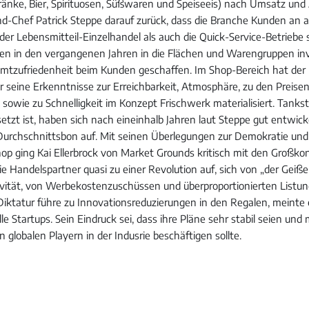
tränke, Bier, Spirituosen, Süßwaren und Speiseeis) nach Umsatz und 
nd-Chef Patrick Steppe darauf zurück, dass die Branche Kunden an 
 der Lebensmitteil-Einzelhandel als auch die Quick-Service-Betriebe
en in den vergangenen Jahren in die Flächen und Warengruppen inv
mtzufriedenheit beim Kunden geschaffen. Im Shop-Bereich hat der
 seine Erkenntnisse zur Erreichbarkeit, Atmosphäre, zu den Preise
sowie zu Schnelligkeit im Konzept Frischwerk materialisiert. Tankst
tzt ist, haben sich nach eineinhalb Jahren laut Steppe gut entwic
urchschnittsbon auf. Mit seinen Überlegungen zur Demokratie und
p ging Kai Ellerbrock von Market Grounds kritisch mit den Großko
 die Handelspartner quasi zu einer Revolution auf, sich von „der Geiße
vität, von Werbekostenzuschüssen und überproportionierten Listun
 Diktatur führe zu Innovationsreduzierungen in den Regalen, meinte
lle Startups. Sein Eindruck sei, dass ihre Pläne sehr stabil seien un
n globalen Playern in der Indusrie beschäftigen sollte.