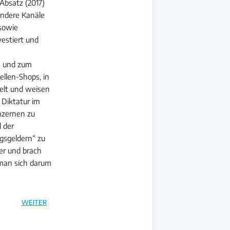
Absatz (2017)
andere Kanäle
 sowie
estiert und
n und zum
ellen-Shops, in
kelt und weisen
 Diktatur im
nzernen zu
l der
gsgeldern“ zu
 er und brach
d man sich darum
WEITER