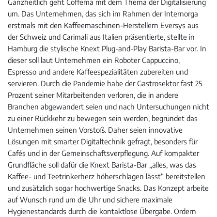
Ganzheitlich geht Coffema mit dem Thema der Digitalisierung
um. Das Unternehmen, das sich im Rahmen der Internorga
erstmals mit den Kaffeemaschinen-Herstellern Eversys aus
der Schweiz und Carimali aus Italien präsentierte, stellte in
Hamburg die stylische Knext Plug-and-Play Barista-Bar vor. In
dieser soll laut Unternehmen ein Roboter Cappuccino,
Espresso und andere Kaffeespezialitäten zubereiten und
servieren. Durch die Pandemie habe der Gastrosektor fast 25
Prozent seiner Mitarbeitenden verloren, die in andere
Branchen abgewandert seien und nach Untersuchungen nicht
zu einer Rückkehr zu bewegen sein werden, begründet das
Unternehmen seinen Vorstoß. Daher seien innovative
Lösungen mit smarter Digitaltechnik gefragt, besonders für
Cafés und in der Gemeinschaftsverpflegung. Auf kompakter
Grundfläche soll dafür die Knext Barista-Bar „alles, was das
Kaffee- und Teetrinkerherz höherschlagen lässt“ bereitstellen
und zusätzlich sogar hochwertige Snacks. Das Konzept arbeite
auf Wunsch rund um die Uhr und sichere maximale
Hygienestandards durch die kontaktlose Übergabe. Ordern