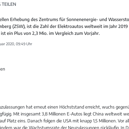
 TEILEN
uellen Erhebung des Zentrums für Sonnenenergie- und Wasserst
erg (ZSW), ist die Zahl der Elektroautos weltweit im Jahr 2019 
 ist ein Plus von 2,3 Mio. im Vergleich zum Vorjahr.
uar 2020, 09:49 Uhr
uzulassungen hat erneut einen Höchststand erreicht, wuchs gegen
gfügig. Mit insgesamt 3,8 Millionen E-Autos liegt China weltweit we
f Platz eins. Danach folgen die USA mit knapp 1,5 Millionen. Vor al
ändern war die Wachstumsrate der Neuzulassungen rückläufig. In 