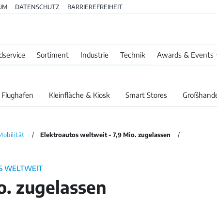
UM
DATENSCHUTZ
BARRIEREFREIHEIT
dservice
Sortiment
Industrie
Technik
Awards & Events
 Flughafen
Kleinfläche & Kiosk
Smart Stores
Großhande
Mobilität
Elektroautos weltweit - 7,9 Mio. zugelassen
S WELTWEIT
o. zugelassen