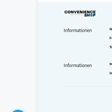
N
Informationen
F
T
M
Informationen
I