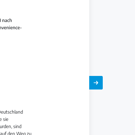
H nach
nvenience-
Deutschland
e sie
urden, sind
d auf den Weg zu