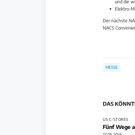
und die w
Elektro-M
Der nächste NA
NACS Convenien
MESSE
DAS KÖNNTE
US C-STORES
Fünf Wege a
27.05.2026