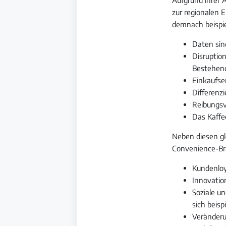
zur regionalen 
demnach beispie
Daten sin
Disruptio
Bestehend
Einkaufse
Differenzi
Reibungsv
Das Kaffe
Neben diesen gl
Convenience-Bra
Kundenloya
Innovation
Soziale u
sich beis
Veränderu