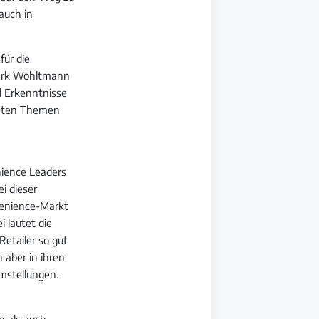
auch in
für die
 Mark Wohltmann
d Erkenntnisse
anten Themen
ience Leaders
i dieser
nvenience-Markt
 lautet die
Retailer so gut
 aber in ihren
mstellungen.
n als auch