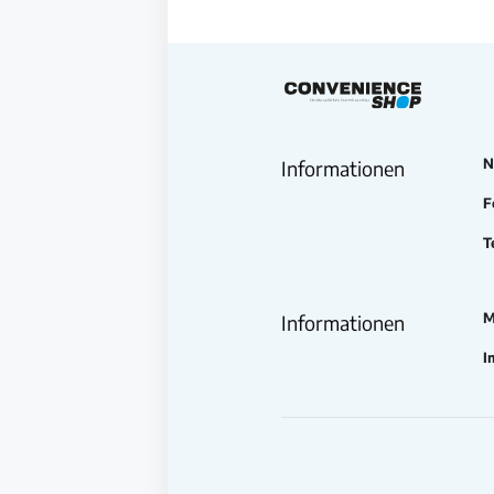
N
Informationen
F
T
M
Informationen
I