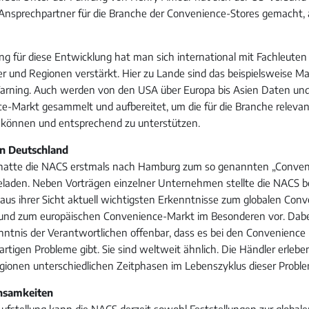
Ansprechpartner für die Branche der Convenience-Stores gemacht, 
ng für diese Entwicklung hat man sich international mit Fachleuten 
er und Regionen verstärkt. Hier zu Lande sind das beispielsweise
Warning. Auch werden von den USA über Europa bis Asien Daten un
e-Markt gesammelt und aufbereitet, um die für die Branche relev
zu können und entsprechend zu unterstützen.
in Deutschland
 hatte die NACS erstmals nach Hamburg zum so genannten „Conven
laden. Neben Vorträgen einzelner Unternehmen stellte die NACS be
 aus ihrer Sicht aktuell wichtigsten Erkenntnisse zum globalen Co
und zum europäischen Convenience-Markt im Besonderen vor. Dabei
nntnis der Verantwortlichen offenbar, dass es bei den Convenience 
artigen Probleme gibt. Sie sind weltweit ähnlich. Die Händler erleben
ionen unterschiedlichen Zeitphasen im Lebenszyklus dieser Proble
nsamkeiten
Aufstellung kann die NACS derzeit sowohl Feststellungen zur globale