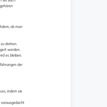
 gehören
achdem, ob man
s zu drehen.
gert werden.
rd es bleiben.
rfahrungen der
ss, indem sie
n vorausgedacht