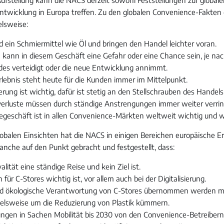
Entwicklung in Europa treffen. Zu den globalen Convenience-Fakten
lsweise:
d ein Schmiermittel wie Öl und bringen den Handel leichter voran.
n kann in diesem Geschäft eine Gefahr oder eine Chance sein, je n
es verteidigt oder die neue Entwicklung annimmt.
rlebnis steht heute für die Kunden immer im Mittelpunkt.
erung ist wichtig, dafür ist stetig an den Stellschrauben des Handel
erluste müssen durch ständige Anstrengungen immer weiter verrin
egeschäft ist in allen Convenience-Märkten weltweit wichtig und wi
obalen Einsichten hat die NACS in einigen Bereichen europäische E
nche auf den Punkt gebracht und festgestellt, dass:
lität eine ständige Reise und kein Ziel ist.
 für C-Stores wichtig ist, vor allem auch bei der Digitalisierung.
nd ökologische Verantwortung von C-Stores übernommen werden mu
pielsweise um die Reduzierung von Plastik kümmern.
ngen in Sachen Mobilität bis 2030 von den Convenience-Betreiber