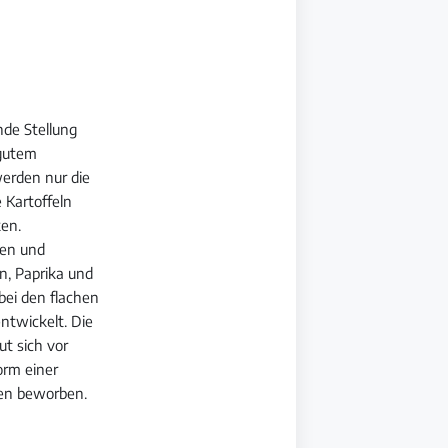
nde Stellung
 gutem
werden nur die
 Kartoffeln
ken.
ven und
n, Paprika und
bei den flachen
ntwickelt. Die
t sich vor
orm einer
gen beworben.