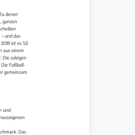
 Zu denen
n, ganzen
scheiben
n – und das
 2018 ist es 50
nn aus einem
 Die salzigen
 Die Fußball-
der gemeinsam
n und
 hauseigenen
eschmack. Das