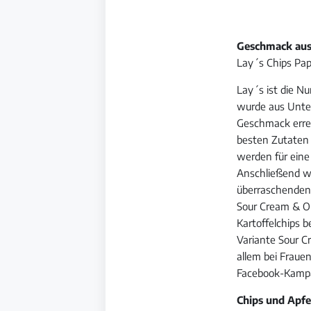
Geschmack aus
Lay´s Chips Pap
Lay´s ist die N
wurde aus Unte
Geschmack errei
besten Zutaten 
werden für eine
Anschließend wer
überraschenden
Sour Cream & On
Kartoffelchips 
Variante Sour C
allem bei Fraue
Facebook-Kampag
Chips und Apfe