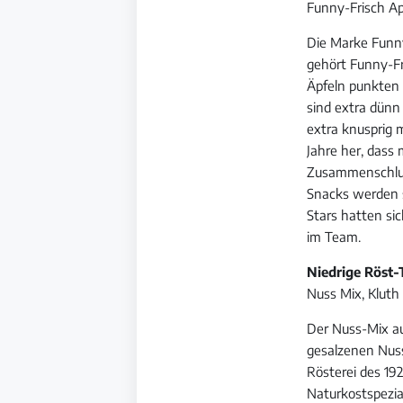
Funny-Frisch Ap
Die Marke Funny
gehört Funny-Fr
Äpfeln punkten 
sind extra dünn
extra knusprig m
Jahre her, dass
Zusammenschluss
Snacks werden s
Stars hatten si
im Team.
Niedrige Röst
Nuss Mix, Kluth
Der Nuss-Mix au
gesalzenen Nus
Rösterei des 19
Naturkostspezia