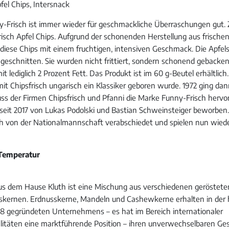
fel Chips, Intersnack
-Frisch ist immer wieder für geschmackliche Überraschungen gut.
isch Apfel Chips. Aufgrund der schonenden Herstellung aus frische
diese Chips mit einem fruchtigen, intensiven Geschmack. Die Apfel
 geschnitten. Sie wurden nicht frittiert, sondern schonend gebacke
it lediglich 2 Prozent Fett. Das Produkt ist im 60 g-Beutel erhältlich.
 mit Chipsfrisch ungarisch ein Klassiker geboren wurde. 1972 ging da
 der Firmen Chipsfrisch und Pfanni die Marke Funny-Frisch hervor.
eit 2017 von Lukas Podolski und Bastian Schweinsteiger beworben.
ch von der Nationalmannschaft verabschiedet und spielen nun wie
-Temperatur
s dem Hause Kluth ist eine Mischung aus verschiedenen geröstete
skernen. Erdnusskerne, Mandeln und Cashewkerne erhalten in der
28 gegründeten Unternehmens – es hat im Bereich internationaler
litäten eine marktführende Position – ihren unverwechselbaren G