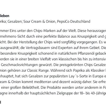
leben
rika; Gesalzen; Sour Cream & Onion, PepsiCo Deutschland
ummer Eins unter den Chips-Marken auf der Welt. Diese herausrage
rnehmens-Sicht durch eine perfekte Balance aus Knusprigkeit und
cht. Bei der Herstellung der Chips wird sorgfältig vorgegangen. Es 
ausgewählt; die Vertragsbauern sind Experten auf ihrem Gebiet. Die
 besondere Knusprigkeit schonend in natürlichem Pflanzenöl gebac
den sie in einer breiten Vielfalt von klassischen bis hin zu intensi
 Geschmacksrichtungen gewürzt. Die preisgekrönten Chips Gesalze
ion gehören zur Classic Range. Während sich Paprika als Klassiker 
behauptet, hat sich Gesalzen zur populärsten Lay´s-Sorte in Europa e
ream & Onion kommt mediterran und dezent würzig daher. Sie erfreu
n einer großen Beliebtheit. Die Produkte werden unter anderem in F
ne innerhalb der hauptsächlichen Zielgruppe der 18– bis 49-Jähri
l