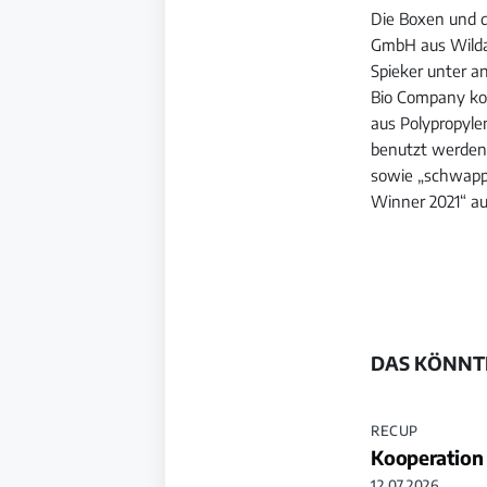
Die Boxen und 
GmbH aus Wildau
Spieker unter a
Bio Company ko
aus Polypropyle
benutzt werden
sowie „schwapp-
Winner 2021“ au
DAS KÖNNTE
RECUP
Kooperation
12.07.2026