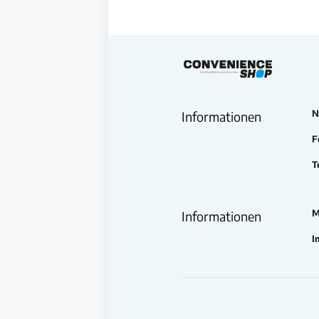
N
Informationen
F
T
M
Informationen
I