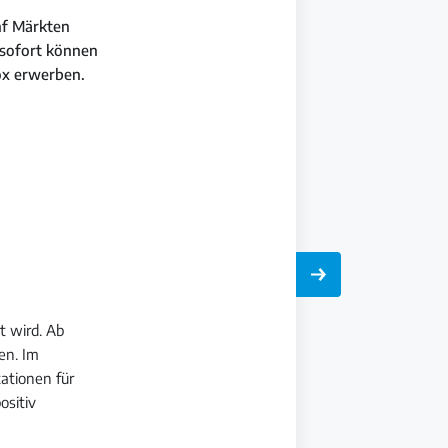
nf Märkten
sofort können
ox erwerben.
t wird. Ab
en. Im
tationen für
ositiv