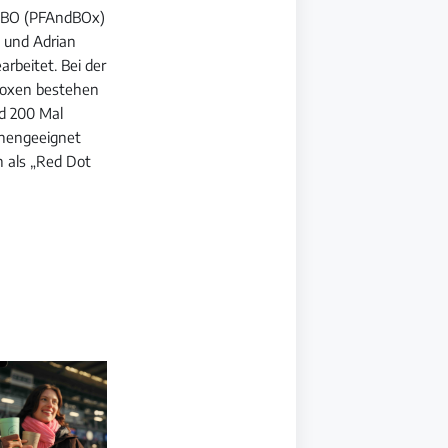
FABO (PFAndBOx)
e und Adrian
rbeitet. Bei der
Boxen bestehen
nd 200 Mal
inengeeignet
n als „Red Dot