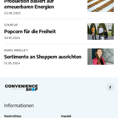
Produktion basiert auf
erneuerbaren Energien
23.09.2025
STARTUP
Popcorn für die Freiheit
30.10.2024
MARS WRIGLEY
Sortimente an Shoppern ausrichten
13.05.2024
Zu
Faceb
Informationen
Nachrichten
Handel