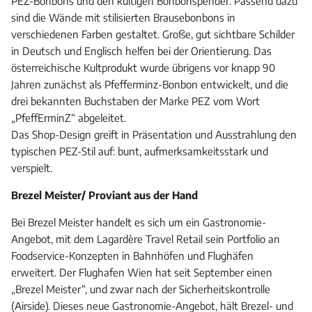
PEZ-Bonbons und den kultigen Bonbonspender. Passend dazu
sind die Wände mit stilisierten Brausebonbons in
verschiedenen Farben gestaltet. Große, gut sichtbare Schilder
in Deutsch und Englisch helfen bei der Orientierung. Das
österreichische Kultprodukt wurde übrigens vor knapp 90
Jahren zunächst als Pfefferminz-Bonbon entwickelt, und die
drei bekannten Buchstaben der Marke PEZ vom Wort
„PfeffErminZ“ abgeleitet.
Das Shop-Design greift in Präsentation und Ausstrahlung den
typischen PEZ-Stil auf: bunt, aufmerksamkeitsstark und
verspielt.
Brezel Meister/ Proviant aus der Hand
Bei Brezel Meister handelt es sich um ein Gastronomie-
Angebot, mit dem Lagardère Travel Retail sein Portfolio an
Foodservice-Konzepten in Bahnhöfen und Flughäfen
erweitert. Der Flughafen Wien hat seit September einen
„Brezel Meister“, und zwar nach der Sicherheitskontrolle
(Airside). Dieses neue Gastronomie-Angebot, hält Brezel- und