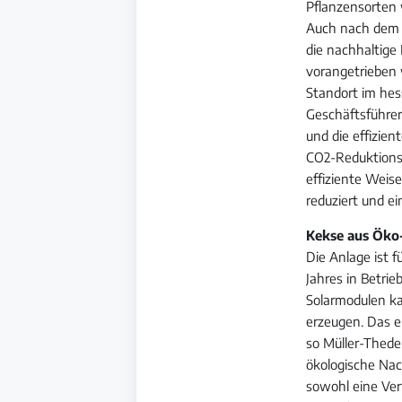
Pflanzensorten
Auch nach dem F
die nachhaltige
vorangetrieben 
Standort im hes
Geschäftsführer
und die effizie
CO2-Reduktionss
effiziente Weis
reduziert und e
Kekse aus Öko
Die Anlage ist 
Jahres in Betri
Solarmodulen ka
erzeugen. Das 
so Müller-Thede
ökologische Nac
sowohl eine Ver