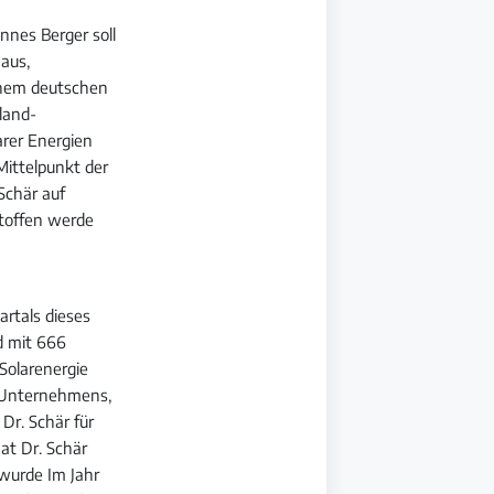
nnes Berger soll
 aus,
einem deutschen
land-
arer Energien
Mittelpunkt der
Schär auf
stoffen werde
artals dieses
d mit 666
Solarenergie
 Unternehmens,
Dr. Schär für
at Dr. Schär
 wurde Im Jahr