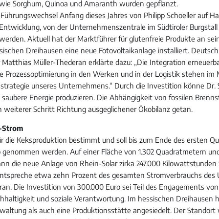
 wie Sorghum, Quinoa und Amaranth wurden gepflanzt.
ührungswechsel Anfang dieses Jahres von Philipp Schoeller auf Ha
 Entwicklung, von der Unternehmenszentrale im Südtiroler Burgstall
werden. Aktuell hat der Marktführer für glutenfreie Produkte an s
sischen Dreihausen eine neue Fotovoltaikanlage installiert. Deutsch
 Matthias Müller-Thederan erklärte dazu: „Die Integration erneuerb
nte Prozessoptimierung in den Werken und in der Logistik stehen im 
trategie unseres Unternehmens.“ Durch die Investition könne Dr. 
e saubere Energie produzieren. Die Abhängigkeit von fossilen Brenn
in weiterer Schritt Richtung ausgeglichener Ökobilanz getan.
-Strom
für die Keksproduktion bestimmt und soll bis zum Ende des ersten Qu
eb genommen werden. Auf einer Fläche von 1.302 Quadratmetern un
nn die neue Anlage von Rhein-Solar zirka 247.000 Kilowattstunden 
entspreche etwa zehn Prozent des gesamten Stromverbrauchs des
ran. Die Investition von 300.000 Euro sei Teil des Engagements von 
hhaltigkeit und soziale Verantwortung. Im hessischen Dreihausen h
waltung als auch eine Produktionsstätte angesiedelt. Der Standort