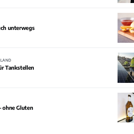
uch unterwegs
HLAND
ür Tankstellen
– ohne Gluten