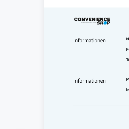
N
Informationen
F
T
M
Informationen
I