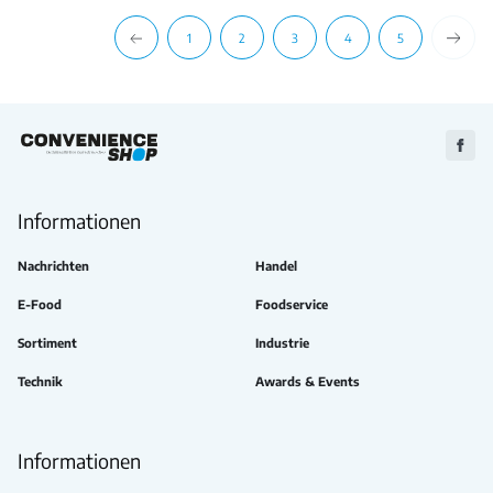
1
2
3
4
5
Zu
Faceb
Informationen
Nachrichten
Handel
E-Food
Foodservice
Sortiment
Industrie
Technik
Awards & Events
Informationen