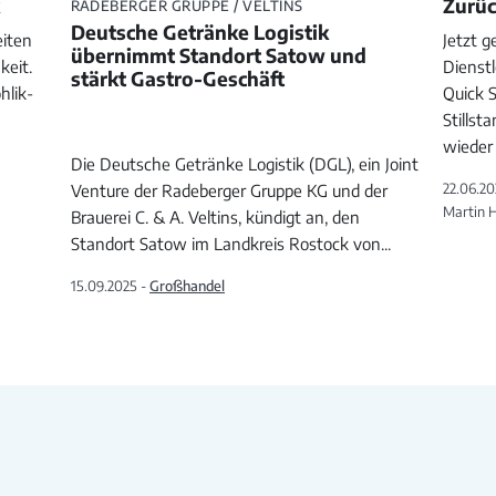
Zurüc
RADEBERGER GRUPPE / VELTINS
Deutsche Getränke Logistik
eiten
Jetzt g
übernimmt Standort Satow und
keit.
Dienst
stärkt Gastro-Geschäft
hlik-
Quick S
Stillst
wieder
Die Deutsche Getränke Logistik (DGL), ein Joint
22.06.20
Venture der Radeberger Gruppe KG und der
Martin 
Brauerei C. & A. Veltins, kündigt an, den
Standort Satow im Landkreis Rostock von
...
15.09.2025 -
Großhandel