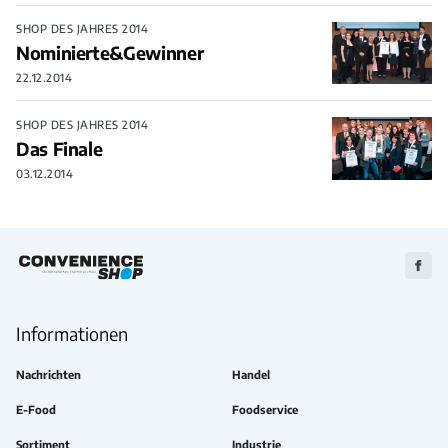
SHOP DES JAHRES 2014
Nominierte&Gewinner
22.12.2014
SHOP DES JAHRES 2014
Das Finale
03.12.2014
Zu
Faceb
Informationen
Nachrichten
Handel
E-Food
Foodservice
Sortiment
Industrie