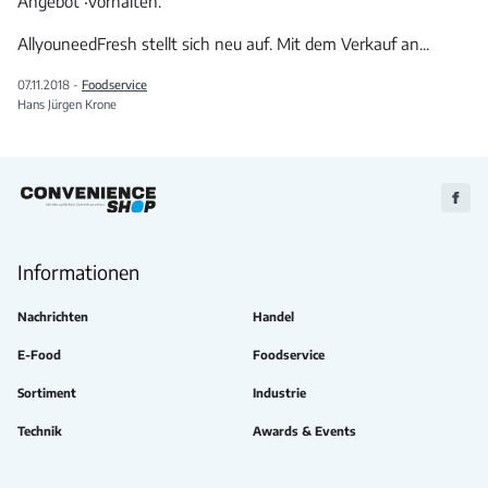
Angebot ‧vorhalten.
AllyouneedFresh stellt sich neu auf. Mit dem Verkauf an
...
07.11.2018 -
Foodservice
Hans Jürgen Krone
Zu
Faceb
Informationen
Nachrichten
Handel
E-Food
Foodservice
Sortiment
Industrie
Technik
Awards & Events