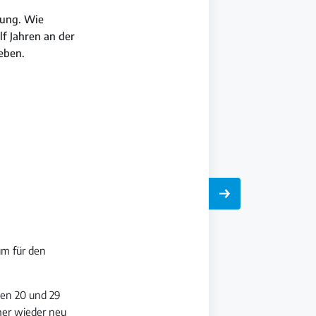
rung. Wie
f Jahren an der
eben.
um für den
hen 20 und 29
mer wieder neu