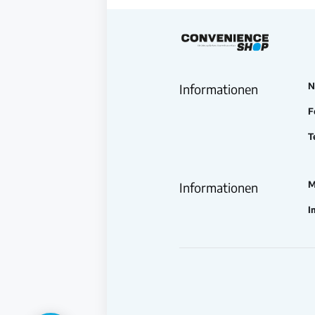
N
Informationen
F
T
M
Informationen
I